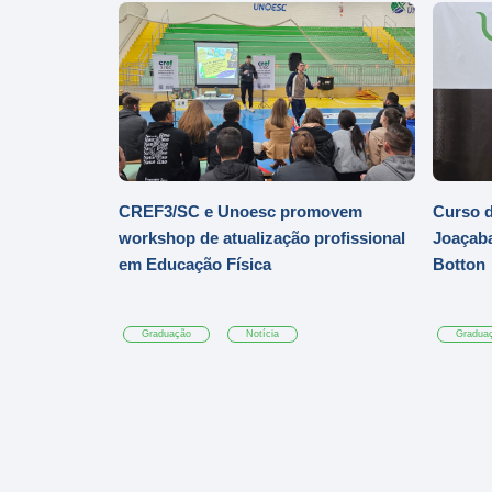
CREF3/SC e Unoesc promovem
Curso d
workshop de atualização profissional
Joaçaba
em Educação Física
Botton
Graduação
Notícia
Gradua