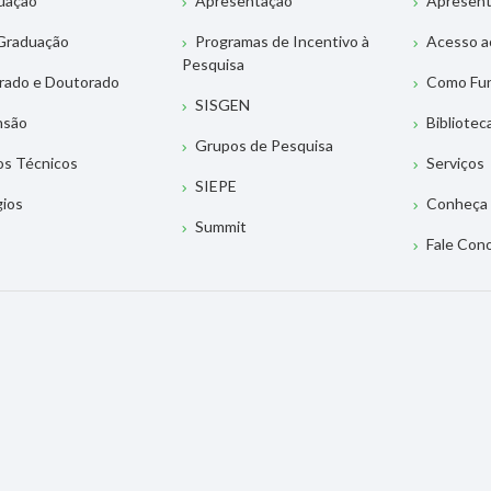
uação
Apresentação
Apresen
Graduação
Programas de Incentivo à
Acesso a
Pesquisa
rado e Doutorado
Como Fu
SISGEN
nsão
Bibliotec
Grupos de Pesquisa
os Técnicos
Serviços
SIEPE
gios
Conheça 
Summit
Fale Con