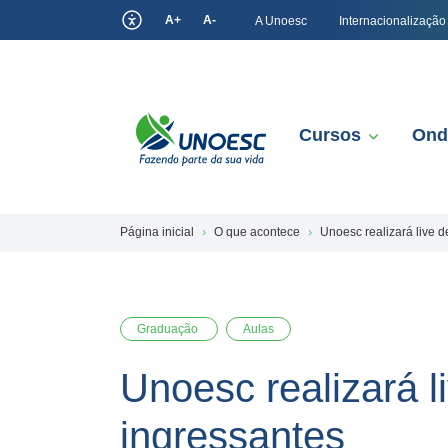
A+
A-
A Unoesc
Internacionalização
Cursos
Ond
Página inicial
O que acontece
Unoesc realizará live 
Graduação
Aulas
Unoesc realizará l
ingressantes