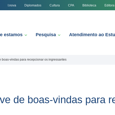
I.nova
Diplomados
Cultura
CPA
Biblioteca
Editora
e estamos
Pesquisa
Atendimento ao Est
de boas-vindas para recepcionar os ingressantes
ive de boas-vindas para r