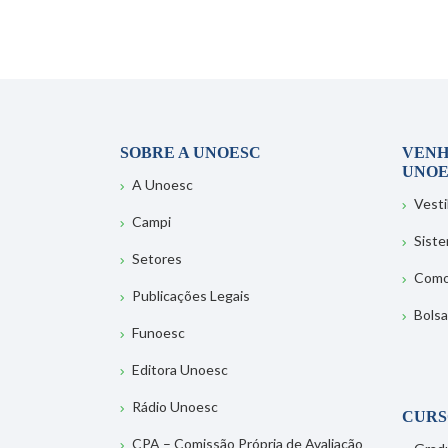
SOBRE A UNOESC
VENH
UNOE
A Unoesc
Vesti
Campi
Sist
Setores
Como
Publicações Legais
Bolsa
Funoesc
Editora Unoesc
Rádio Unoesc
CURS
CPA – Comissão Própria de Avaliação