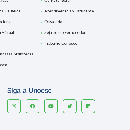
tação
Contato Geral
os Usuários
Atendimento ao Estudante
nciona
Ouvidoria
a Virtual
Seja nosso Fornecedor
Trabalhe Conosco
nossas bibliotecas
osco
Siga a Unoesc