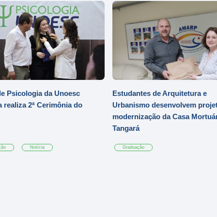
e Psicologia da Unoesc
Estudantes de Arquitetura e
 realiza 2ª Cerimônia do
Urbanismo desenvolvem projet
modernização da Casa Mortuár
Tangará
ção
Notícia
Graduação