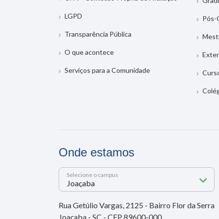
Grad
LGPD
Pós-
Transparência Pública
Mest
O que acontece
Exte
Serviços para a Comunidade
Curs
Colé
Onde estamos
Selecione o campus
Rua Getúlio Vargas, 2125 - Bairro Flor da Serra
Joaçaba - SC - CEP 89600-000