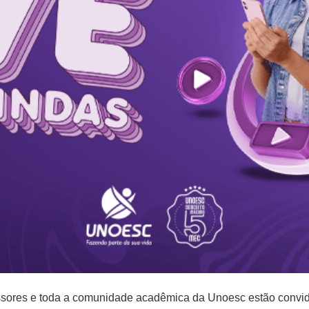
fessores e toda a comunidade acadêmica da Unoesc estão convi