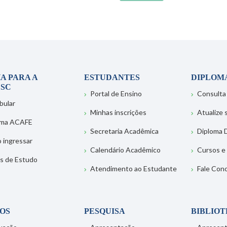
A PARA A
ESTUDANTES
DIPLOM
SC
Portal de Ensino
Consulta
bular
Minhas inscrições
Atualize
ema ACAFE
Secretaria Acadêmica
Diploma D
 ingressar
Calendário Acadêmico
Cursos e
s de Estudo
Atendimento ao Estudante
Fale Con
OS
PESQUISA
BIBLIO