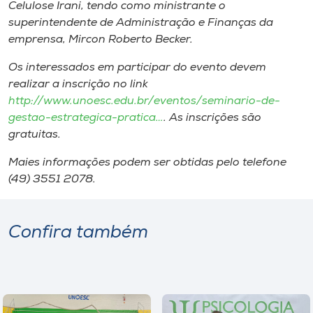
Museu
Celulose Irani, tendo como ministrante o
superintendente de Administração e Finanças da
emprensa, Mircon Roberto Becker.
Unoesc
Store
Os interessados em participar do evento devem
realizar a inscrição no
link
http://www.unoesc.edu.br/eventos/seminario-de-
gestao-estrategica-pratica…
. As inscrições são
Selecione
gratuitas.
o idioma
Maies informações podem ser obtidas pelo telefone
(49) 3551 2078.
A+
A-
Confira também