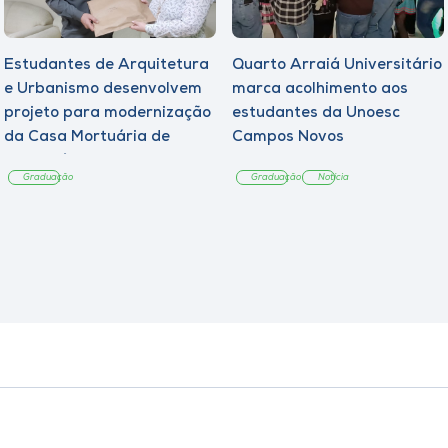
Estudantes de Arquitetura
Quarto Arraiá Universitário
e Urbanismo desenvolvem
marca acolhimento aos
projeto para modernização
estudantes da Unoesc
da Casa Mortuária de
Campos Novos
Tangará
Graduação
Graduação
Notícia