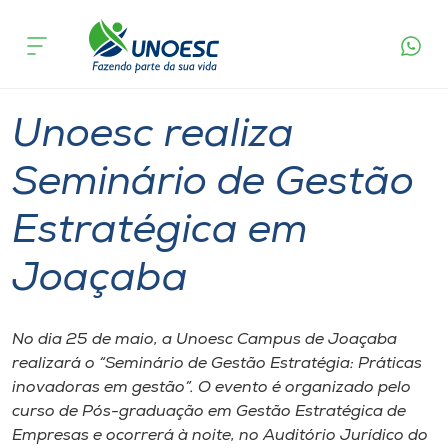
Página
O que
Unoesc realiza Seminário de Gestão
inicial
acontece
Estratégica em Joaçaba
Cursos
Graduação
Joaçaba
Onde estamos
Unoesc realiza
Pesquisa
Seminário de Gestão
Estratégica em
Atendimento ao Estudante
Joaçaba
Portal de Ensino
No dia 25 de maio, a Unoesc Campus de Joaçaba
A
realizará o “Seminário de Gestão Estratégia: Práticas
Unoesc
inovadoras em gestão”. O evento é organizado pelo
curso de Pós-graduação em Gestão Estratégica de
Internacionalização
Empresas e ocorrerá à noite, no Auditório Jurídico do