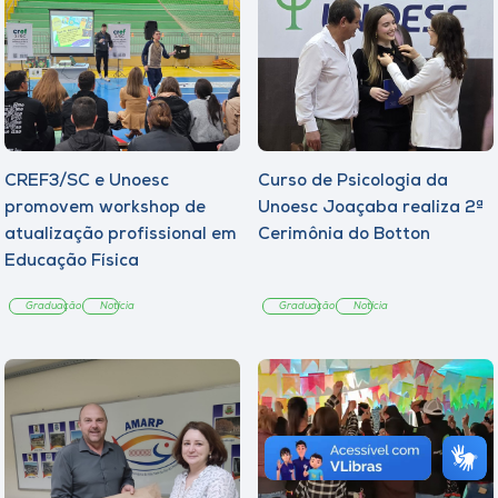
CREF3/SC e Unoesc
Curso de Psicologia da
promovem workshop de
Unoesc Joaçaba realiza 2ª
atualização profissional em
Cerimônia do Botton
Educação Física
Graduação
Notícia
Graduação
Notícia