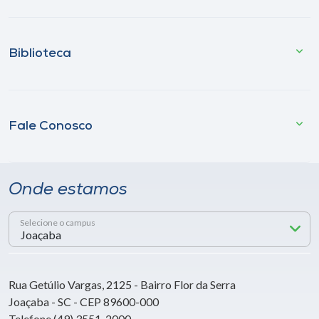
Biblioteca
Fale Conosco
Onde estamos
Selecione o campus
Rua Getúlio Vargas, 2125 - Bairro Flor da Serra
Joaçaba - SC - CEP 89600-000
Telefone (49) 3551-2000