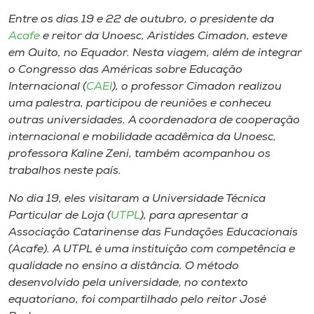
Museu
Entre os dias 19 e 22 de outubro, o presidente da
Acafe
e reitor da Unoesc, Aristides Cimadon, esteve
Unoesc
em Quito, no Equador. Nesta viagem, além de integrar
Store
o Congresso das Américas sobre Educação
Internacional (
CAEI
), o professor Cimadon realizou
uma palestra, participou de reuniões e conheceu
outras universidades. A coordenadora de cooperação
Selecione
internacional e mobilidade acadêmica da Unoesc,
o idioma
professora Kaline Zeni, também acompanhou os
trabalhos neste país.
No dia 19, eles visitaram a Universidade Técnica
A+
Particular de Loja (
UTPL
), para apresentar a
A-
Associação Catarinense das Fundações Educacionais
(Acafe). A UTPL é uma instituição com competência e
qualidade no ensino a distância. O método
desenvolvido pela universidade, no contexto
equatoriano, foi compartilhado pelo reitor José