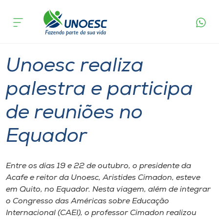
Página
O que
Unoesc realiza palestra e participa de
inicial
acontece
reuniões no Equador
Cursos
Graduação
Reitoria
Joaçaba
Onde estamos
Unoesc realiza
Pesquisa
palestra e participa
de reuniões no
Atendimento ao Estudante
Equador
Portal de Ensino
Entre os dias 19 e 22 de outubro, o presidente da
A
Acafe e reitor da Unoesc, Aristides Cimadon, esteve
Unoesc
em Quito, no Equador. Nesta viagem, além de integrar
o Congresso das Américas sobre Educação
Internacionalização
Internacional (CAEI), o professor Cimadon realizou