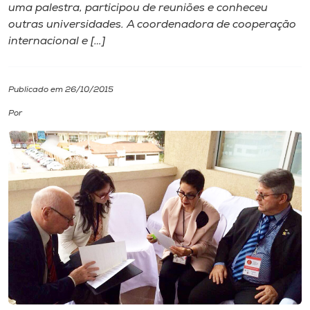
uma palestra, participou de reuniões e conheceu
outras universidades. A coordenadora de cooperação
I.nova
internacional e […]
Diplomados
Publicado em 26/10/2015
Cultura
Por
CPA
Biblioteca
Editora
Rádio