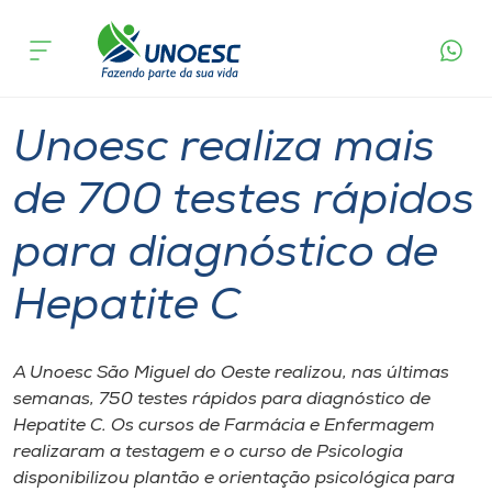
Página
O que
Unoesc realiza mais de 700 testes rápidos
inicial
acontece
para diagnóstico de Hepatite C
Cursos
Graduação
Inserção Social
São Miguel do Oeste
Onde estamos
Unoesc realiza mais
Pesquisa
de 700 testes rápidos
para diagnóstico de
Atendimento ao Estudante
Hepatite C
Portal de Ensino
A Unoesc São Miguel do Oeste realizou, nas últimas
A
semanas, 750 testes rápidos para diagnóstico de
Unoesc
Hepatite C. Os cursos de Farmácia e Enfermagem
realizaram a testagem e o curso de Psicologia
Internacionalização
disponibilizou plantão e orientação psicológica para