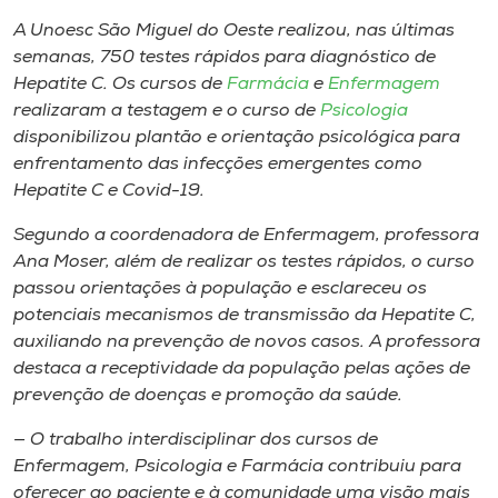
Museu
A Unoesc São Miguel do Oeste realizou, nas últimas
semanas, 750 testes rápidos para diagnóstico de
Unoesc
Hepatite C. Os cursos de
Farmácia
e
Enfermagem
Store
realizaram a testagem e o curso de
Psicologia
disponibilizou plantão e orientação psicológica para
enfrentamento das infecções emergentes como
Hepatite C e Covid-19.
Selecione
o idioma
Segundo a coordenadora de Enfermagem, professora
Ana Moser, além de realizar os testes rápidos, o curso
passou orientações à população e esclareceu os
potenciais mecanismos de transmissão da Hepatite C,
A+
auxiliando na prevenção de novos casos. A professora
A-
destaca a receptividade da população pelas ações de
prevenção de doenças e promoção da saúde.
— O trabalho interdisciplinar dos cursos de
Enfermagem, Psicologia e Farmácia contribuiu para
oferecer ao paciente e à comunidade uma visão mais