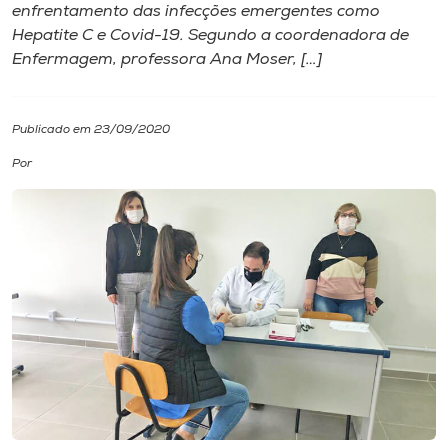
enfrentamento das infecções emergentes como
Hepatite C e Covid-19. Segundo a coordenadora de
I.nova
Enfermagem, professora Ana Moser, […]
Diplomados
Publicado em 23/09/2020
Cultura
Por
CPA
Biblioteca
Editora
Rádio