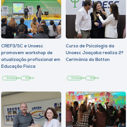
CREF3/SC e Unoesc
Curso de Psicologia da
promovem workshop de
Unoesc Joaçaba realiza 2ª
atualização profissional em
Cerimônia do Botton
Educação Física
Graduação
Notícia
Graduação
Notícia