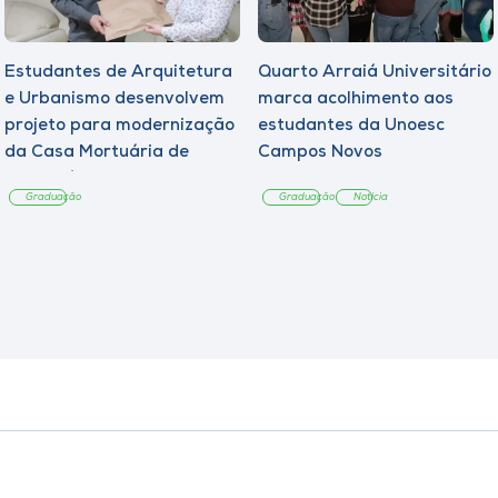
Estudantes de Arquitetura
Quarto Arraiá Universitário
e Urbanismo desenvolvem
marca acolhimento aos
projeto para modernização
estudantes da Unoesc
da Casa Mortuária de
Campos Novos
Tangará
Graduação
Graduação
Notícia