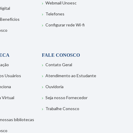
Webmail Unoesc
igital
Telefones
 Benefícios
Configurar rede Wi-fi
osco
TECA
FALE CONOSCO
tação
Contato Geral
os Usuários
Atendimento ao Estudante
nciona
Ouvidoria
a Virtual
Seja nosso Fornecedor
Trabalhe Conosco
nossas bibliotecas
osco