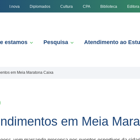
I.nova
Diplomados
Cultura
CPA
Biblioteca
Editora
e estamos
Pesquisa
Atendimento ao Est
mentos em Meia Maratona Caixa
tendimentos em Meia Mara
oesc, vem marcando presença nos eventos esportivos da cidade