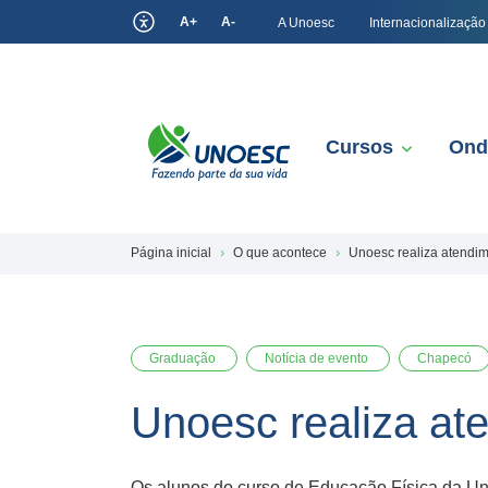
A+
A-
A Unoesc
Internacionalização
Cursos
Ond
Página inicial
O que acontece
Unoesc realiza atendi
Graduação
Notícia de evento
Chapecó
Unoesc realiza a
Os alunos do curso de Educação Física da Un