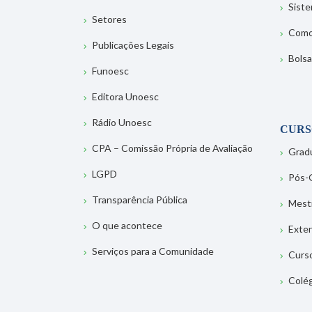
Sist
Setores
Como
Publicações Legais
Bolsa
Funoesc
Editora Unoesc
Rádio Unoesc
CURS
CPA – Comissão Própria de Avaliação
Grad
LGPD
Pós-
Transparência Pública
Mest
O que acontece
Exte
Serviços para a Comunidade
Curs
Colé