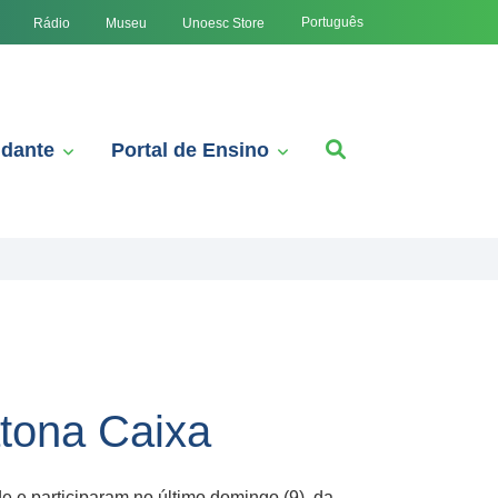
Português
Rádio
Museu
Unoesc Store
udante
Portal de Ensino
tona Caixa
 e participaram no último domingo (9), da