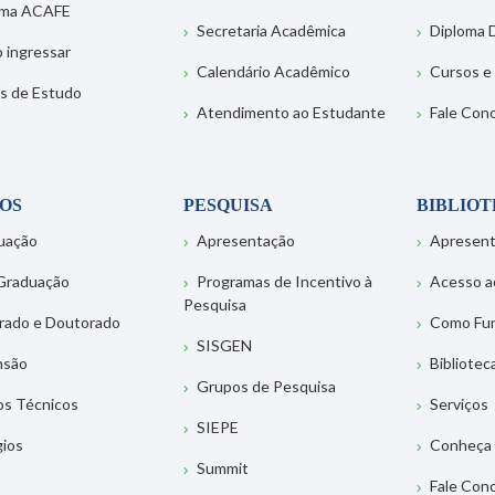
ema ACAFE
Secretaria Acadêmica
Diploma D
 ingressar
Calendário Acadêmico
Cursos e
s de Estudo
Atendimento ao Estudante
Fale Con
OS
PESQUISA
BIBLIO
uação
Apresentação
Apresen
Graduação
Programas de Incentivo à
Acesso a
Pesquisa
rado e Doutorado
Como Fu
SISGEN
nsão
Bibliotec
Grupos de Pesquisa
os Técnicos
Serviços
SIEPE
gios
Conheça 
Summit
Fale Con