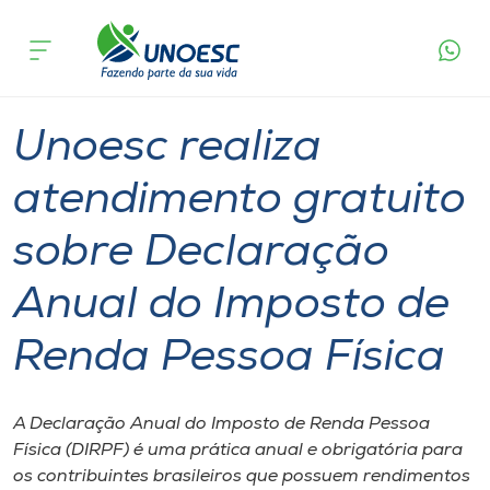
Página
O que
Unoesc realiza atendimento gratuito sobre
inicial
acontece
Declaração Anual do Imposto de Renda Pessoa
Cursos
Física
Graduação
Chapecó
Onde estamos
Unoesc realiza
Pesquisa
atendimento gratuito
sobre Declaração
Atendimento ao Estudante
Anual do Imposto de
Portal de Ensino
Renda Pessoa Física
A
Unoesc
A Declaração Anual do Imposto de Renda Pessoa
Física (DIRPF) é uma prática anual e obrigatória para
Internacionalização
os contribuintes brasileiros que possuem rendimentos