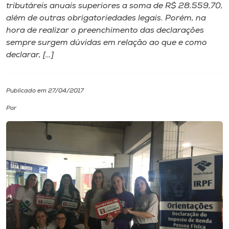
tributáreis anuais superiores a soma de R$ 28.559,70,
além de outras obrigatoriedades legais. Porém, na
I.nova
hora de realizar o preenchimento das declarações
sempre surgem dúvidas em relação ao que e como
Diplomados
declarar, […]
Cultura
Publicado em 27/04/2017
Por
CPA
Biblioteca
Editora
Rádio