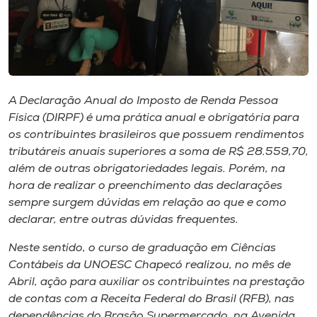
Museu
Unoesc
Store
A Declaração Anual do Imposto de Renda Pessoa
Física (DIRPF) é uma prática anual e obrigatória para
os contribuintes brasileiros que possuem rendimentos
Selecione
o idioma
tributáreis anuais superiores a soma de R$ 28.559,70,
além de outras obrigatoriedades legais. Porém, na
hora de realizar o preenchimento das declarações
sempre surgem dúvidas em relação ao que e como
A+
declarar, entre outras dúvidas frequentes.
A-
Neste sentido, o curso de graduação em Ciências
Contábeis da UNOESC Chapecó realizou, no mês de
Abril, ação para auxiliar os contribuintes na prestação
de contas com a Receita Federal do Brasil (RFB), nas
dependências do Brasão Supermercado, na Avenida