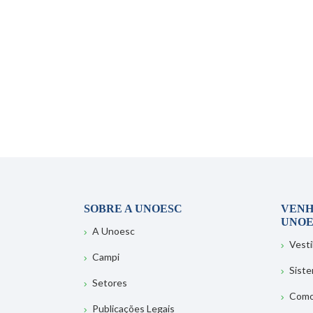
SOBRE A UNOESC
VENH
UNOE
A Unoesc
Vesti
Campi
Sist
Setores
Como
Publicações Legais