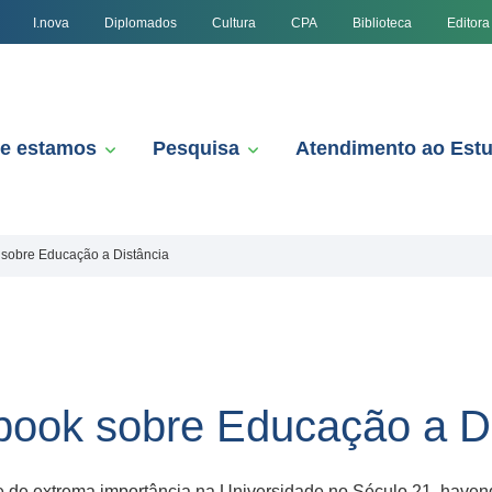
I.nova
Diplomados
Cultura
CPA
Biblioteca
Editora
e estamos
Pesquisa
Atendimento ao Est
 sobre Educação a Distância
book sobre Educação a D
 de extrema importância na Universidade no Século 21, havend