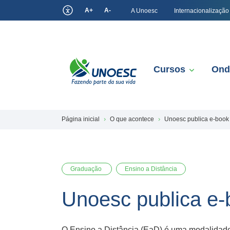
A+
A-
A Unoesc
Internacionalização
Cursos
Ond
Página inicial
O que acontece
Unoesc publica e-book
Graduação
Ensino a Distância
Unoesc publica e-
O Ensino a Distância (EaD) é uma modalidade