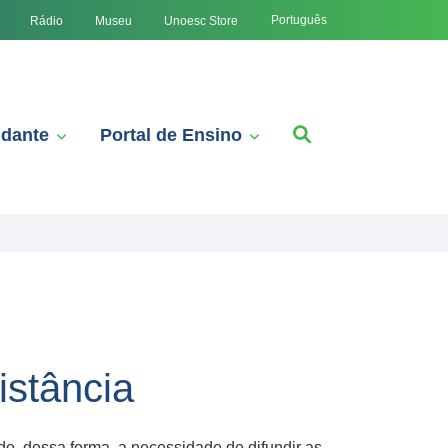
Português
Rádio
Museu
Unoesc Store
udante
Portal de Ensino
istância
o, dessa forma, a necessidade de difundir as