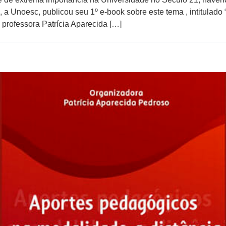
o, a Unoesc, publicou seu 1º e-book sobre este tema , intitula
 professora Patrícia Aparecida […]