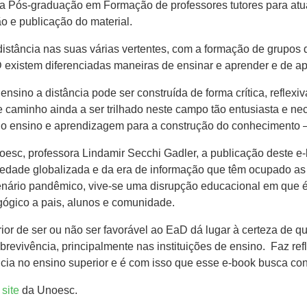
 na Pós-graduação em Formação de professores tutores para atu
ão e publicação do material.
distância nas suas várias vertentes, com a formação de grupos 
existem diferenciadas maneiras de ensinar e aprender e de ap
no a distância pode ser construída de forma crítica, reflexiva
caminho ainda a ser trilhado neste campo tão entusiasta e nec
 no ensino e aprendizagem para a construção do conhecimento —
oesc, professora Lindamir Secchi Gadler, a publicação deste 
iedade globalizada e da era de informação que têm ocupado a
 cenário pandêmico, vive-se uma disrupção educacional em que é
gógico a pais, alunos e comunidade.
r de ser ou não ser favorável ao EaD dá lugar à certeza de q
evivência, principalmente nas instituições de ensino. Faz refl
ia no ensino superior e é com isso que esse e-book busca contr
o
site
da Unoesc.