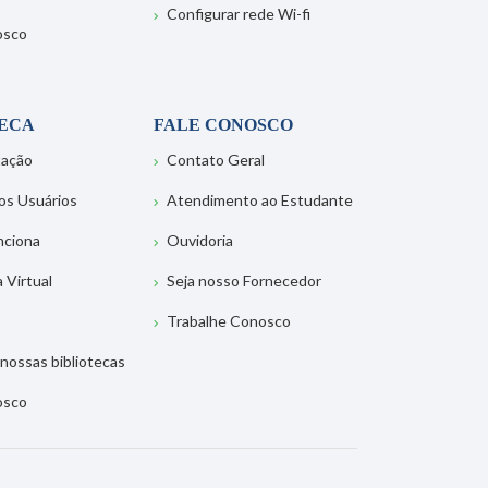
Configurar rede Wi-fi
osco
TECA
FALE CONOSCO
tação
Contato Geral
os Usuários
Atendimento ao Estudante
nciona
Ouvidoria
a Virtual
Seja nosso Fornecedor
Trabalhe Conosco
nossas bibliotecas
osco