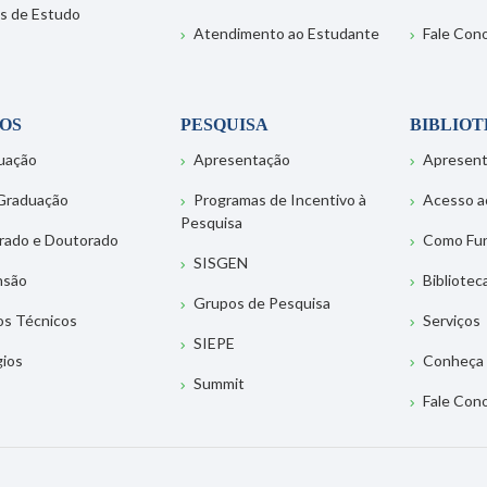
s de Estudo
Atendimento ao Estudante
Fale Con
OS
PESQUISA
BIBLIO
uação
Apresentação
Apresen
Graduação
Programas de Incentivo à
Acesso a
Pesquisa
rado e Doutorado
Como Fu
SISGEN
nsão
Bibliotec
Grupos de Pesquisa
os Técnicos
Serviços
SIEPE
gios
Conheça 
Summit
Fale Con