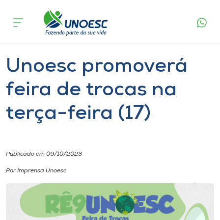
Página
O que
Unoesc promoverá feira de trocas na
inicial
acontece
terça-feira (17)
Cursos
Notícia
Extensão
Joaçaba
Onde estamos
Unoesc promoverá
Pesquisa
feira de trocas na
terça-feira (17)
Atendimento ao Estudante
Portal de Ensino
Publicado em 09/10/2023
A
Por Imprensa Unoesc
Unoesc
Internacionalização