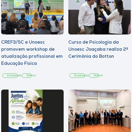
CREF3/SC e Unoesc
Curso de Psicologia da
promovem workshop de
Unoesc Joaçaba realiza 2ª
atualização profissional em
Cerimônia do Botton
Educação Física
Graduação
Notícia
Graduação
Notícia