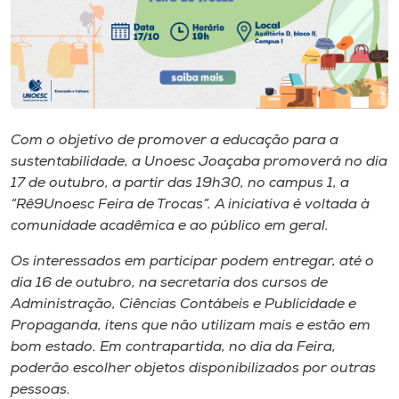
I.nova
Diplomados
Com o objetivo de promover a educação para a
Cultura
sustentabilidade, a Unoesc Joaçaba promoverá no dia
17 de outubro, a partir das 19h30, no campus 1, a
CPA
“Rê9Unoesc Feira de Trocas”. A iniciativa é voltada à
comunidade acadêmica e ao público em geral.
Biblioteca
Os interessados em participar podem entregar, até o
dia 16 de outubro, na secretaria dos cursos de
Editora
Administração, Ciências Contábeis e Publicidade e
Propaganda, itens que não utilizam mais e estão em
bom estado. Em contrapartida, no dia da Feira,
Rádio
poderão escolher objetos disponibilizados por outras
pessoas.