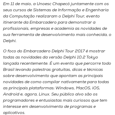
Museu
Em 11 de maio, a Unoesc Chapecó juntamente com os
seus cursos de Sistemas de Informação e Engenharia
da Computação realizaram o Delphi Tour, evento
Unoesc
itinerante da Embarcadero para demonstrar a
Store
profissionais, empresas e academia as novidades de
sua ferramenta de desenvolvimento mais conhecida, o
Delphi.
Selecione
O foco do Embarcadero Delphi Tour 2017 é mostrar
o idioma
todas as novidades da versão Delphi 10.2 Tokyo
lançada recentemente. É um evento que percorre todo
Brasil levando palestras gratuitas, dicas e técnicas
A+
sobre desenvolvimento que apontam as principais
A-
novidades de como compilar nativamente para todas
as principais plataformas: Windows, MacOS, iOS,
Android e, agora, Linux. Seu público alvo são os
programadores e entusiastas mais curiosos que tem
interesse em desenvolvimento de programas e
aplicativos.