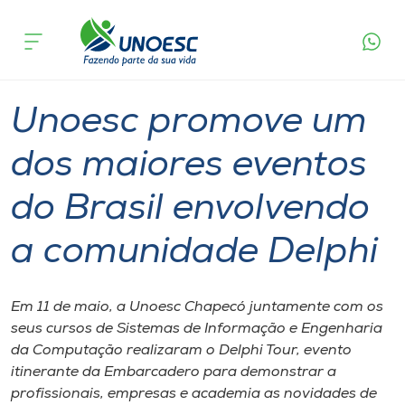
Página
O que
Unoesc promove um dos maiores eventos do
inicial
acontece
Brasil envolvendo a comunidade Delphi
Cursos
Graduação
Notícia de evento
Chapecó
Onde estamos
Unoesc promove um
Pesquisa
dos maiores eventos
do Brasil envolvendo
Atendimento ao Estudante
a comunidade Delphi
Portal de Ensino
Em 11 de maio, a Unoesc Chapecó juntamente com os
A
seus cursos de Sistemas de Informação e Engenharia
Unoesc
da Computação realizaram o Delphi Tour, evento
itinerante da Embarcadero para demonstrar a
Internacionalização
profissionais, empresas e academia as novidades de