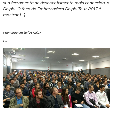
sua ferramenta de desenvolvimento mais conhecida, o
Delphi. O foco do Embarcadero Delphi Tour 2017 é
I.nova
mostrar […]
Diplomados
Publicado em 18/05/2017
Cultura
Por
CPA
Biblioteca
Editora
Rádio