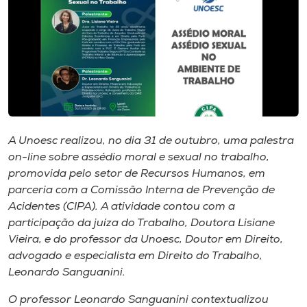
I.nova
Diplomados
Cultura
A Unoesc realizou, no dia 31 de outubro, uma palestra
CPA
on-line sobre assédio moral e sexual no trabalho,
promovida pelo setor de Recursos Humanos, em
parceria com a Comissão Interna de Prevenção de
Biblioteca
Acidentes (CIPA). A atividade contou com a
participação da juíza do Trabalho, Doutora Lisiane
Editora
Vieira, e do professor da Unoesc, Doutor em Direito,
advogado e especialista em Direito do Trabalho,
Leonardo Sanguanini.
Rádio
O professor Leonardo Sanguanini contextualizou