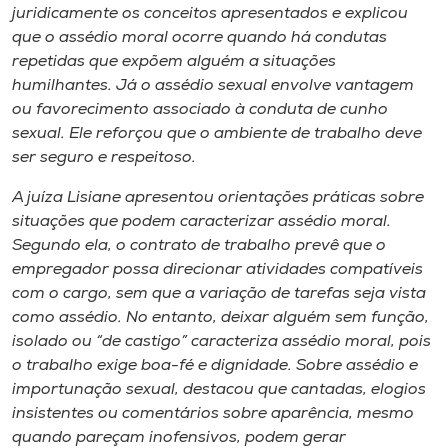
Museu
juridicamente os conceitos apresentados e explicou
que o assédio moral ocorre quando há condutas
repetidas que expõem alguém a situações
Unoesc
humilhantes. Já o assédio sexual envolve vantagem
Store
ou favorecimento associado à conduta de cunho
sexual. Ele reforçou que o ambiente de trabalho deve
ser seguro e respeitoso.
Selecione
A juíza Lisiane apresentou orientações práticas sobre
o idioma
situações que podem caracterizar assédio moral.
Segundo ela, o contrato de trabalho prevê que o
empregador possa direcionar atividades compatíveis
com o cargo, sem que a variação de tarefas seja vista
A+
como assédio. No entanto, deixar alguém sem função,
A-
isolado ou “de castigo” caracteriza assédio moral, pois
o trabalho exige boa-fé e dignidade. Sobre assédio e
importunação sexual, destacou que cantadas, elogios
insistentes ou comentários sobre aparência, mesmo
quando pareçam inofensivos, podem gerar