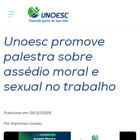
Página inicial
O que acontece
Unoesc promove palestra sobre assédi
Cursos
Notícia
Geral
Joaçaba
Onde estamos
Unoesc promove
Pesquisa
palestra sobre
assédio moral e
Atendimento ao Estudante
sexual no trabalho
Portal de Ensino
A
Publicado em 04/11/2025
Unoesc
Por Imprensa Unoesc
Internacionalização