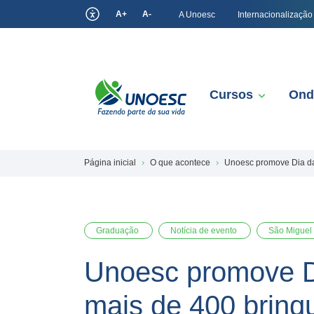
A+
A-
A Unoesc
Internacionalização
Cursos
Ond
Página inicial
O que acontece
Unoesc promove Dia da
Graduação
Notícia de evento
São Miguel
Unoesc promove Di
mais de 400 brinq