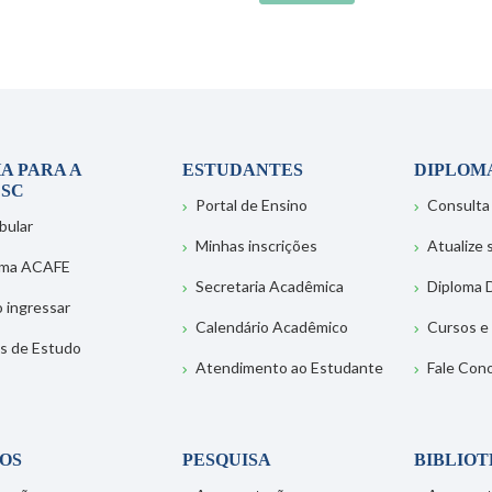
A PARA A
ESTUDANTES
DIPLOM
SC
Portal de Ensino
Consulta
bular
Minhas inscrições
Atualize
ema ACAFE
Secretaria Acadêmica
Diploma D
 ingressar
Calendário Acadêmico
Cursos e
s de Estudo
Atendimento ao Estudante
Fale Con
OS
PESQUISA
BIBLIO