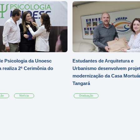
e Psicologia da Unoesc
Estudantes de Arquitetura e
 realiza 2ª Cerimônia do
Urbanismo desenvolvem projet
modernização da Casa Mortuár
Tangará
ção
Notícia
Graduação