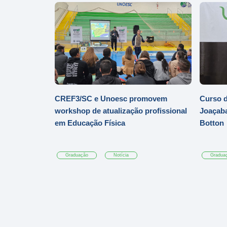
CREF3/SC e Unoesc promovem
Curso d
workshop de atualização profissional
Joaçaba
em Educação Física
Botton
Graduação
Notícia
Gradua