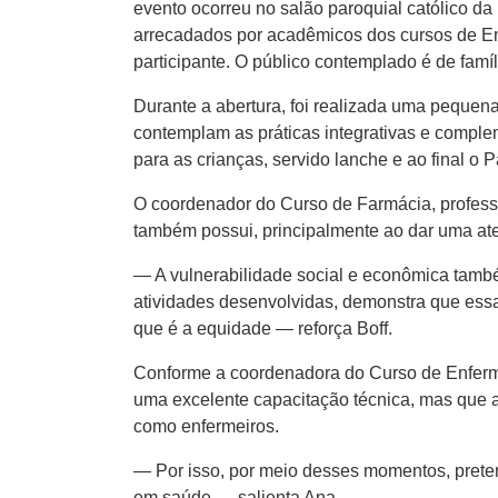
evento ocorreu no salão paroquial católico da
arrecadados por acadêmicos dos cursos de En
participante. O público contemplado é de famí
Durante a abertura, foi realizada uma pequen
contemplam as práticas integrativas e comple
para as crianças, servido lanche e ao final o
O coordenador do Curso de Farmácia, professo
também possui, principalmente ao dar uma at
— A vulnerabilidade social e econômica també
atividades desenvolvidas, demonstra que ess
que é a equidade — reforça Boff.
Conforme a coordenadora do Curso de Enferm
uma excelente capacitação técnica, mas que 
como enfermeiros.
— Por isso, por meio desses momentos, prete
em saúde — salienta Ana.