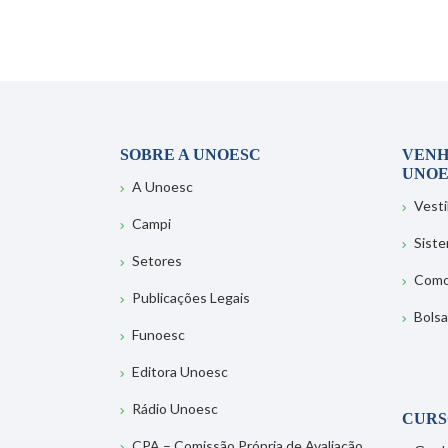
SOBRE A UNOESC
VENH
UNOE
A Unoesc
Vesti
Campi
Sist
Setores
Como
Publicações Legais
Bolsa
Funoesc
Editora Unoesc
Rádio Unoesc
CURS
CPA – Comissão Própria de Avaliação