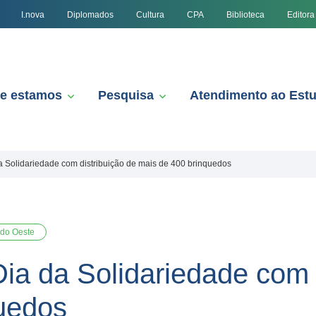
I.nova
Diplomados
Cultura
CPA
Biblioteca
Editora
e estamos
Pesquisa
Atendimento ao Est
 Solidariedade com distribuição de mais de 400 brinquedos
 do Oeste
a da Solidariedade com d
uedos