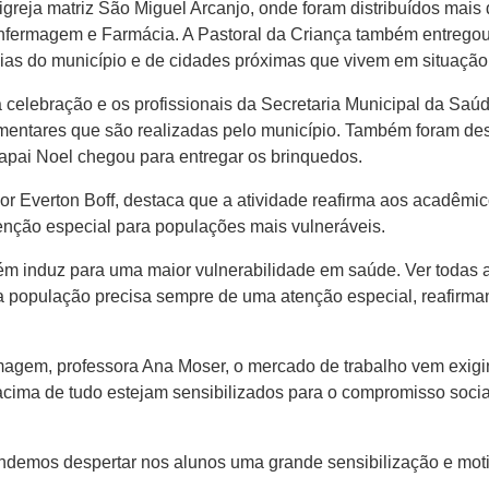
 igreja matriz São Miguel Arcanjo, onde foram distribuídos mai
fermagem e Farmácia. A Pastoral da Criança também entregou 
lias do município e de cidades próximas que vivem em situação
a celebração e os profissionais da Secretaria Municipal da Sa
mentares que são realizadas pelo município. Também foram dese
 Papai Noel chegou para entregar os brinquedos.
r Everton Boff, destaca que a atividade reafirma aos acadêmico
enção especial para populações mais vulneráveis.
m induz para uma maior vulnerabilidade em saúde. Ver todas as
a população precisa sempre de uma atenção especial, reafirma
agem, professora Ana Moser, o mercado de trabalho vem exigi
acima de tudo estejam sensibilizados para o compromisso soci
ndemos despertar nos alunos uma grande sensibilização e mot