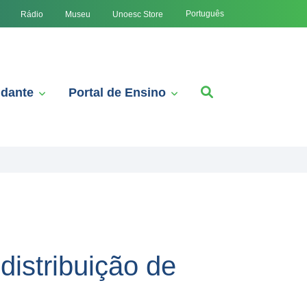
Português
Rádio
Museu
Unoesc Store
udante
Portal de Ensino
istribuição de