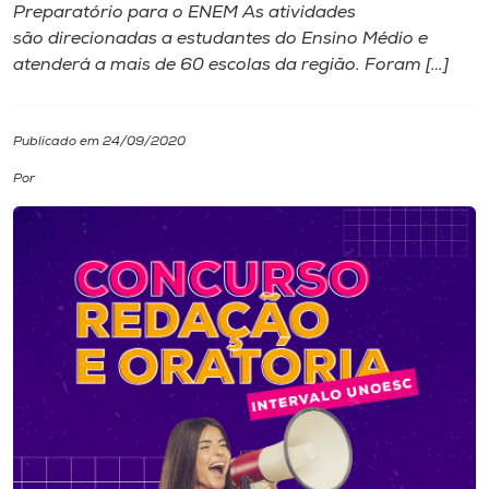
Preparatório para o ENEM As atividades
são direcionadas a estudantes do Ensino Médio e
I.nova
atenderá a mais de 60 escolas da região. Foram […]
Diplomados
Publicado em 24/09/2020
Cultura
Por
CPA
Biblioteca
Editora
Rádio