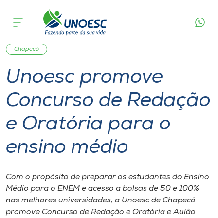
Página
O que
Unoesc promove Concurso de Redação e
inicial
acontece
Oratória para o ensino médio
Cursos
Graduação
Notícia de evento
Geral
Onde estamos
Chapecó
Unoesc promove
Pesquisa
Concurso de Redação
Atendimento ao Estudante
e Oratória para o
Portal de Ensino
ensino médio
A
Com o propósito de preparar os estudantes do Ensino
Unoesc
Médio para o ENEM e acesso a bolsas de 50 e 100%
nas melhores universidades, a Unoesc de Chapecó
Internacionalização
promove Concurso de Redação e Oratória e Aulão