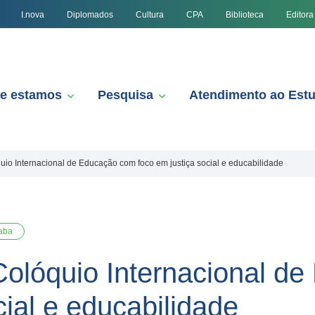
I.nova
Diplomados
Cultura
CPA
Biblioteca
Editora
e estamos
Pesquisa
Atendimento ao Est
o Internacional de Educação com foco em justiça social e educabilidade
aba
olóquio Internacional d
cial e educabilidade