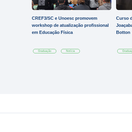
CREF3/SC e Unoesc promovem
Curso d
workshop de atualização profissional
Joaçaba
em Educação Física
Botton
Graduação
Notícia
Gradua