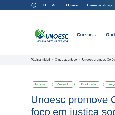
A+
A-
A Unoesc
Internacionalização
Cursos
Ond
Página inicial
O que acontece
Unoesc promove Colóqui
Notícia
Mestrado
Doutorado
Joaç
Unoesc promove C
foco em justiça so