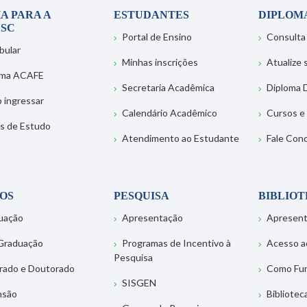
A PARA A
ESTUDANTES
DIPLOM
SC
Portal de Ensino
Consulta
bular
Minhas inscrições
Atualize
ema ACAFE
Secretaria Acadêmica
Diploma D
 ingressar
Calendário Acadêmico
Cursos e
s de Estudo
Atendimento ao Estudante
Fale Con
OS
PESQUISA
BIBLIO
uação
Apresentação
Apresen
Graduação
Programas de Incentivo à
Acesso a
Pesquisa
rado e Doutorado
Como Fu
SISGEN
nsão
Bibliotec