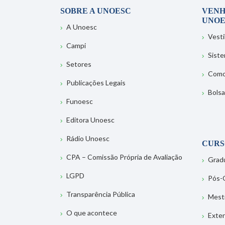
SOBRE A UNOESC
VENH
UNOE
A Unoesc
Vesti
Campi
Sist
Setores
Como
Publicações Legais
Bolsa
Funoesc
Editora Unoesc
Rádio Unoesc
CURS
CPA – Comissão Própria de Avaliação
Grad
LGPD
Pós-
Transparência Pública
Mest
O que acontece
Exte