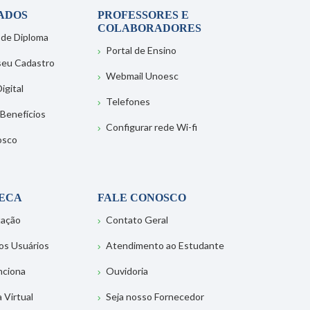
ADOS
PROFESSORES E
COLABORADORES
 de Diploma
Portal de Ensino
 seu Cadastro
Webmail Unoesc
igital
Telefones
 Benefícios
Configurar rede Wi-fi
osco
TECA
FALE CONOSCO
tação
Contato Geral
os Usuários
Atendimento ao Estudante
nciona
Ouvidoria
a Virtual
Seja nosso Fornecedor