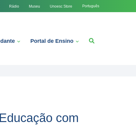
Português
Rádio
Museu
Unoesc Store
udante
Portal de Ensino
e Educação com