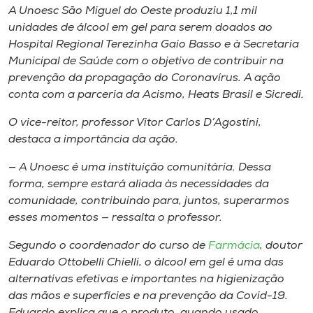
Museu
A Unoesc São Miguel do Oeste produziu 1,1 mil
unidades de álcool em gel para serem doados ao
Hospital Regional Terezinha Gaio Basso e à Secretaria
Unoesc
Municipal de Saúde com o objetivo de contribuir na
Store
prevenção da propagação do Coronavírus. A ação
conta com a parceria da Acismo, Heats Brasil e Sicredi.
O vice-reitor, professor Vitor Carlos D’Agostini,
Selecione
destaca a importância da ação.
o idioma
— A Unoesc é uma instituição comunitária. Dessa
forma, sempre estará aliada às necessidades da
comunidade, contribuindo para, juntos, superarmos
A+
esses momentos — ressalta o professor.
A-
Segundo o coordenador do curso de
Farmácia
, doutor
Eduardo Ottobelli Chielli, o álcool em gel é uma das
alternativas efetivas e importantes na higienização
das mãos e superfícies e na prevenção da Covid-19.
Eduardo explica que o produto, quando usado