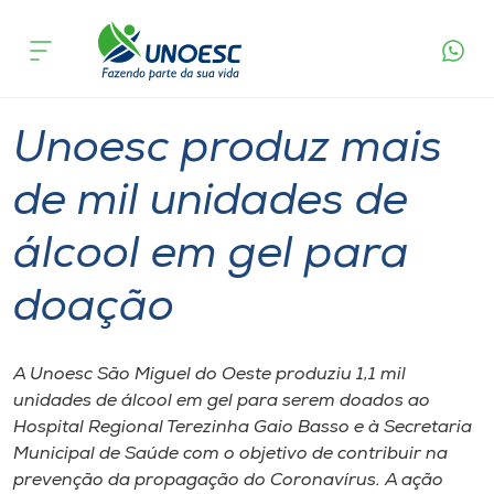
Página
O que
Unoesc produz mais de mil unidades de
inicial
acontece
álcool em gel para doação
Cursos
Graduação
Inserção Social
São Miguel do Oeste
Onde estamos
Unoesc produz mais
Pesquisa
de mil unidades de
álcool em gel para
Atendimento ao Estudante
doação
Portal de Ensino
A Unoesc São Miguel do Oeste produziu 1,1 mil
A
unidades de álcool em gel para serem doados ao
Unoesc
Hospital Regional Terezinha Gaio Basso e à Secretaria
Municipal de Saúde com o objetivo de contribuir na
Internacionalização
prevenção da propagação do Coronavírus. A ação