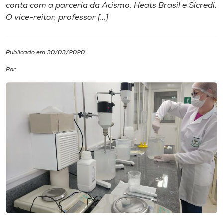
conta com a parceria da Acismo, Heats Brasil e Sicredi.
O vice-reitor, professor […]
I.nova
Diplomados
Publicado em 30/03/2020
Por
Cultura
CPA
Biblioteca
Editora
Rádio