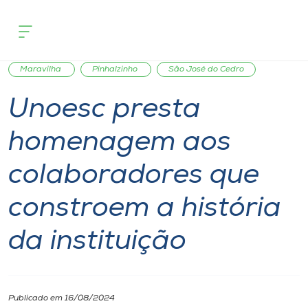
Página inicial
O que acontece
Unoesc presta homenagem aos colabora
Cursos
Notícia
Notícia de evento
São Miguel do Oeste
Onde estamos
Maravilha
Pinhalzinho
São José do Cedro
Unoesc presta
Pesquisa
homenagem aos
Atendimento ao Estudante
colaboradores que
Portal de Ensino
constroem a história
da instituição
A
Unoesc
Internacionalização
Publicado em 16/08/2024