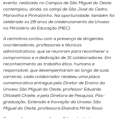
Museu
evento, realizado no Campus de São Miguel do Oeste,
contemplou, ainda, os campi de São José do Cedro,
Maravilha e Pinhalzinho. Na oportunidade, também foi
Unoesc
celebrado os 28 anos de credenciamento da Unoesc
Store
no Ministério da Educação (MEC).
A cerimônia contou com a presença de dirigentes,
coordenadores, professores e técnicos
Selecione
administrativos, que se reuniram para reconhecer o
o idioma
compromisso e a dedicação de 31 colaboradores. Em
reconhecimento ao trabalho ético, humano e
responsável, que desempenharam ao longo de suas
carreiras, cada colaborador recebeu uma placa
A+
comemorativa entregue pelo Diretor de Ensino da
A-
Unoesc São Miguel do Oeste, professor Eduardo
Ottobelli Chielle, e pela Diretora de Pesquisa, Pós-
graduação, Extensão e Inovação da Unoesc São
Miguel do Oeste, professora Eliandra Mirlei Rossi.