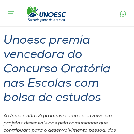
Página
O que
Unoesc premia vencedora do Concurso Oratória
inicial
acontece
nas Escolas com bolsa de estudos
Cursos
Graduação
Inserção Social
Joaçaba
Onde estamos
Unoesc premia
Pesquisa
vencedora do
Concurso Oratória
Atendimento ao Estudante
nas Escolas com
Portal de Ensino
bolsa de estudos
A
Unoesc
A Unoesc não só promove como se envolve em
projetos desenvolvidos pela comunidade que
Internacionalização
contribuam para o desenvolvimento pessoal dos