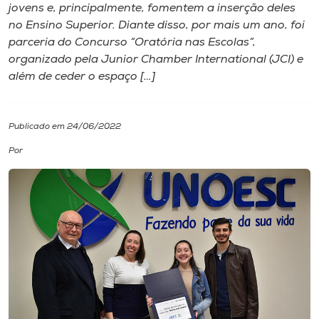
jovens e, principalmente, fomentem a inserção deles
no Ensino Superior. Diante disso, por mais um ano, foi
I.nova
parceria do Concurso “Oratória nas Escolas”,
organizado pela Junior Chamber International (JCI) e
Diplomados
além de ceder o espaço […]
Cultura
Publicado em 24/06/2022
Por
CPA
Biblioteca
Editora
Rádio