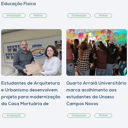
Educação Física
Graduação
Notícia
Graduação
Notícia
Estudantes de Arquitetura
Quarto Arraiá Universitário
e Urbanismo desenvolvem
marca acolhimento aos
projeto para modernização
estudantes da Unoesc
da Casa Mortuária de
Campos Novos
Tangará
Graduação
Graduação
Notícia