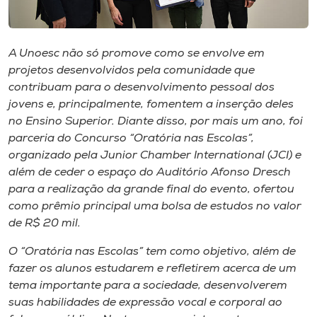
Museu
Unoesc
A Unoesc não só promove como se envolve em
Store
projetos desenvolvidos pela comunidade que
contribuam para o desenvolvimento pessoal dos
jovens e, principalmente, fomentem a inserção deles
no Ensino Superior. Diante disso, por mais um ano, foi
Selecione
parceria do Concurso “Oratória nas Escolas”,
o idioma
organizado pela Junior Chamber International (JCI) e
além de ceder o espaço do Auditório Afonso Dresch
para a realização da grande final do evento, ofertou
como prêmio principal uma bolsa de estudos no valor
A+
de R$ 20 mil.
A-
O “Oratória nas Escolas” tem como objetivo, além de
fazer os alunos estudarem e refletirem acerca de um
tema importante para a sociedade, desenvolverem
suas habilidades de expressão vocal e corporal ao