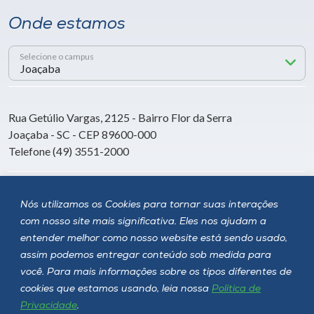
Onde estamos
Selecione o campus
Rua Getúlio Vargas, 2125 - Bairro Flor da Serra
Joaçaba - SC - CEP 89600-000
Telefone (49) 3551-2000
Siga a Unoesc
Nós utilizamos os Cookies para tornar suas interações
com nosso site mais significativa. Eles nos ajudam a
entender melhor como nosso website está sendo usado,
assim podemos entregar conteúdo sob medida para
você. Para mais informações sobre os tipos diferentes de
cookies que estamos usando, leia nossa
Política de
Privacidade
.