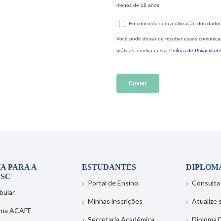
A PARA A
ESTUDANTES
DIPLOM
SC
Portal de Ensino
Consulta
bular
Minhas inscrições
Atualize
ema ACAFE
Secretaria Acadêmica
Diploma D