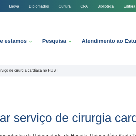
I.nova
Diplomados
Cultura
CPA
Biblioteca
Editora
e estamos
Pesquisa
Atendimento ao Est
erviço de cirurgia cardíaca no HUST
ar serviço de cirurgia c
presentantes da Universidade, do Hospital Universitário Santa 