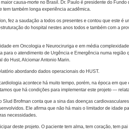
maior causa-morte no Brasil. Dr. Paulo é presidente do Fundo 
 e tem também longa experiência acadêmica.
on, fez a saudação a todos os presentes e contou que este é um
truturação do hospital nestes anos todos e também com a prová
idade em Oncologia e Neurociruriga e em média complexidade 
ta para o atendimento de Urgência e Emergência numa região 
l do Hust, Alciomar Antonio Marin.
relatório abordando dados operacionais do HUST.
 cardiologia acontece há muito tempo, porém, na época em que 
tamos que há condições para implementar este projeto — relata
o Slud Brofman conta que a sina das doenças cardiovasculares
nvolvidos. Ele afirma que não há mais o limitador de idade para
utras necessidades.
ipar deste projeto. O paciente tem alma, tem coração, tem pai 