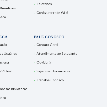
Telefones
 Benefícios
Configurar rede Wi-fi
osco
TECA
FALE CONOSCO
tação
Contato Geral
os Usuários
Atendimento ao Estudante
nciona
Ouvidoria
a Virtual
Seja nosso Fornecedor
Trabalhe Conosco
nossas bibliotecas
osco