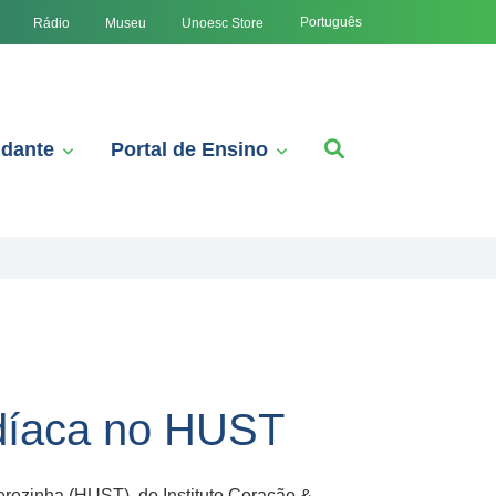
Português
Rádio
Museu
Unoesc Store
udante
Portal de Ensino
ardíaca no HUST
Terezinha (HUST), do Instituto Coração &