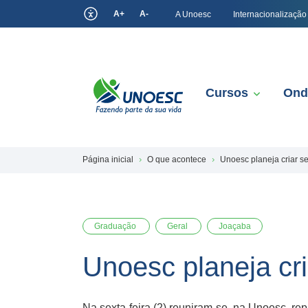
A+
A-
A Unoesc
Internacionalização
Cursos
Ond
Página inicial
O que acontece
Unoesc planeja criar s
Graduação
Geral
Joaçaba
Unoesc planeja cri
Na sexta-feira (2) reuniram-se, na Unoesc, re