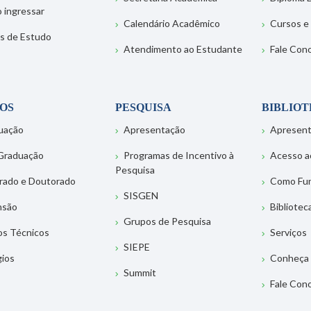
 ingressar
Calendário Acadêmico
Cursos e
s de Estudo
Atendimento ao Estudante
Fale Con
OS
PESQUISA
BIBLIO
uação
Apresentação
Apresen
Graduação
Programas de Incentivo à
Acesso a
Pesquisa
rado e Doutorado
Como Fu
SISGEN
nsão
Bibliotec
Grupos de Pesquisa
os Técnicos
Serviços
SIEPE
gios
Conheça 
Summit
Fale Con