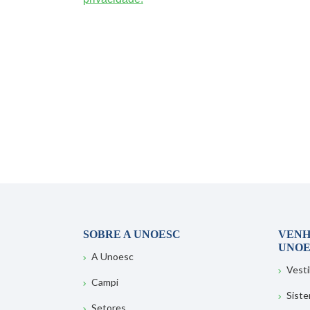
SOBRE A UNOESC
VENH
UNOE
A Unoesc
Vesti
Campi
Sist
Setores