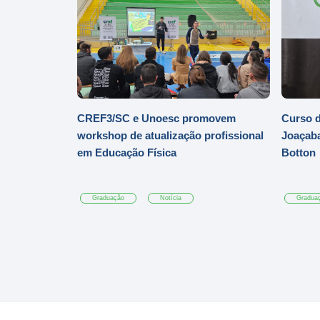
CREF3/SC e Unoesc promovem
Curso d
workshop de atualização profissional
Joaçaba
em Educação Física
Botton
Graduação
Notícia
Gradua