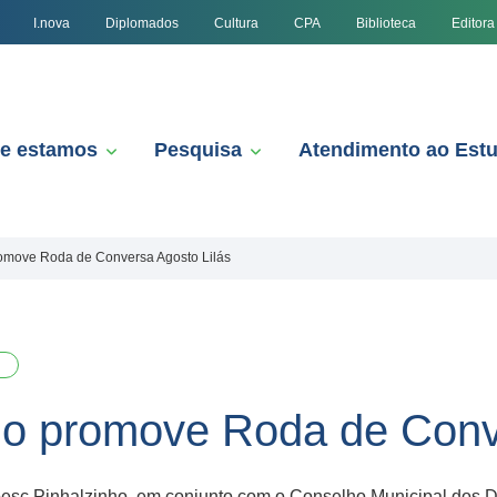
I.nova
Diplomados
Cultura
CPA
Biblioteca
Editora
e estamos
Pesquisa
Atendimento ao Est
omove Roda de Conversa Agosto Lilás
ho promove Roda de Conve
esc Pinhalzinho, em conjunto com o Conselho Municipal dos Dir