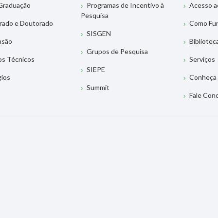
Graduação
Programas de Incentivo à
Acesso a
Pesquisa
rado e Doutorado
Como Fu
SISGEN
nsão
Bibliotec
Grupos de Pesquisa
os Técnicos
Serviços
SIEPE
gios
Conheça 
Summit
Fale Con