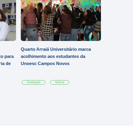
Quarto Arraiá Universitário marca
o para
acolhimento aos estudantes da
ia de
Unoesc Campos Novos
Graduação
Notícia