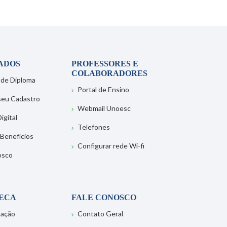
ADOS
PROFESSORES E
COLABORADORES
 de Diploma
Portal de Ensino
 seu Cadastro
Webmail Unoesc
igital
Telefones
 Benefícios
Configurar rede Wi-fi
osco
TECA
FALE CONOSCO
tação
Contato Geral