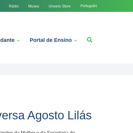
Português
Rádio
Museu
Unoesc Store
udante
Portal de Ensino
rsa Agosto Lilás
eitos da Mulher e da Secretaria de