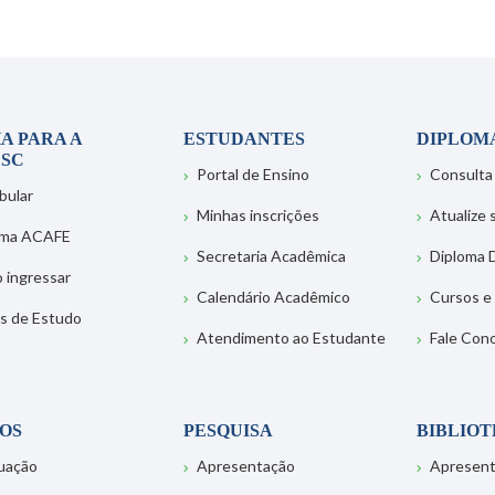
A PARA A
ESTUDANTES
DIPLOM
SC
Portal de Ensino
Consulta
bular
Minhas inscrições
Atualize
ema ACAFE
Secretaria Acadêmica
Diploma D
 ingressar
Calendário Acadêmico
Cursos e
s de Estudo
Atendimento ao Estudante
Fale Con
OS
PESQUISA
BIBLIO
uação
Apresentação
Apresen