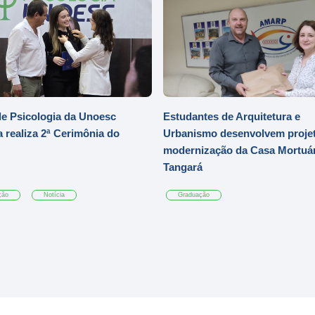
e Psicologia da Unoesc
Estudantes de Arquitetura e
 realiza 2ª Cerimônia do
Urbanismo desenvolvem projet
modernização da Casa Mortuár
Tangará
ção
Notícia
Graduação