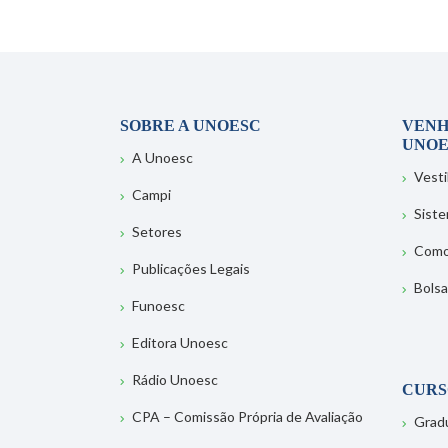
SOBRE A UNOESC
VENH
UNOE
A Unoesc
Vesti
Campi
Sist
Setores
Como
Publicações Legais
Bolsa
Funoesc
Editora Unoesc
Rádio Unoesc
CURS
CPA – Comissão Própria de Avaliação
Grad