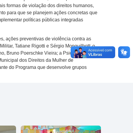
pais formas de violação dos direitos humanos,
sunto para que se planejem ações concretas que
implementar políticas públicas integradas
es, ações preventivas de violência contra as
litar, Tatiane Rigotti e Sérgio Monguilhott; o
ho, Bruno Poerschke Vieira; a Psicóloga e a
nicipal dos Direitos da Mulher de
ntante do Programa que desenvolve grupos