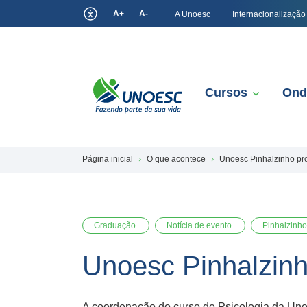
A+
A-
A Unoesc
Internacionalização
Cursos
Ond
Página inicial
O que acontece
Unoesc Pinhalzinho pr
Graduação
Notícia de evento
Pinhalzinho
Unoesc Pinhalzin
A coordenação do curso de Psicologia da Uno