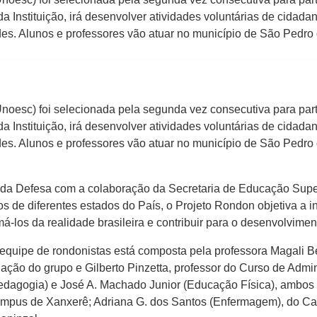
 Instituição, irá desenvolver atividades voluntárias de cidada
es. Alunos e professores vão atuar no município de São Pedro
Unoesc) foi selecionada pela segunda vez consecutiva para par
 Instituição, irá desenvolver atividades voluntárias de cidada
s. Alunos e professores vão atuar no município de São Pedro d
 da Defesa com a colaboração da Secretaria de Educação Supe
os de diferentes estados do País, o Projeto Rondon objetiva a i
má-los da realidade brasileira e contribuir para o desenvolvim
 A equipe de rondonistas está composta pela professora Magali 
ação do grupo e Gilberto Pinzetta, professor do Curso de Adm
edagogia) e José A. Machado Junior (Educação Física), ambos 
Campus de Xanxerê; Adriana G. dos Santos (Enfermagem), do Ca