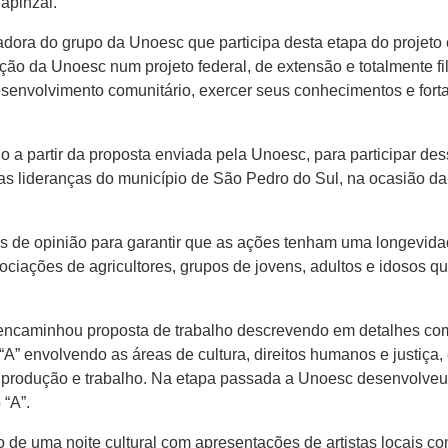
apinzal.
adora do grupo da Unoesc que participa desta etapa do projeto 
ção da Unoesc num projeto federal, de extensão e totalmente f
esenvolvimento comunitário, exercer seus conhecimentos e fort
a partir da proposta enviada pela Unoesc, para participar dess
 lideranças do município de São Pedro do Sul, na ocasião da v
res de opinião para garantir que as ações tenham uma longevida
ssociações de agricultores, grupos de jovens, adultos e idosos
 encaminhou proposta de trabalho descrevendo em detalhes com
“A” envolvendo as áreas de cultura, direitos humanos e justiç
produção e trabalho. Na etapa passada a Unoesc desenvolveu a
 “A”.
 de uma noite cultural com apresentações de artistas locais co