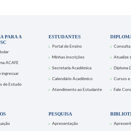
A PARA A
ESTUDANTES
DIPLOM
SC
Portal de Ensino
Consulta
bular
Minhas inscrições
Atualize
ema ACAFE
Secretaria Acadêmica
Diploma D
 ingressar
Calendário Acadêmico
Cursos e
s de Estudo
Atendimento ao Estudante
Fale Con
OS
PESQUISA
BIBLIO
uação
Apresentação
Apresen