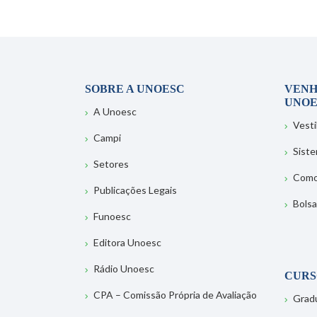
SOBRE A UNOESC
VENH
UNOE
A Unoesc
Vesti
Campi
Sist
Setores
Como
Publicações Legais
Bolsa
Funoesc
Editora Unoesc
Rádio Unoesc
CURS
CPA – Comissão Própria de Avaliação
Grad