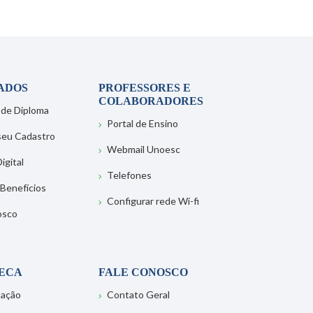
ADOS
PROFESSORES E
COLABORADORES
 de Diploma
Portal de Ensino
 seu Cadastro
Webmail Unoesc
igital
Telefones
 Benefícios
Configurar rede Wi-fi
osco
TECA
FALE CONOSCO
tação
Contato Geral