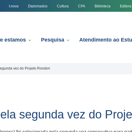
I.nova
Diplomados
Cultura
CPA
Biblioteca
Editora
e estamos
Pesquisa
Atendimento ao Est
 segunda vez do Projeto Rondon
pela segunda vez do Proj
Unoesc) foi selecionada pela segunda vez consecutiva para par