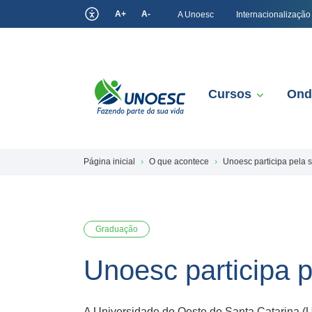
A+
A-
A Unoesc
Internacionalização
Cursos
Ond
Página inicial
O que acontece
Unoesc participa pela
Graduação
Unoesc participa 
A Universidade do Oeste de Santa Catarina (