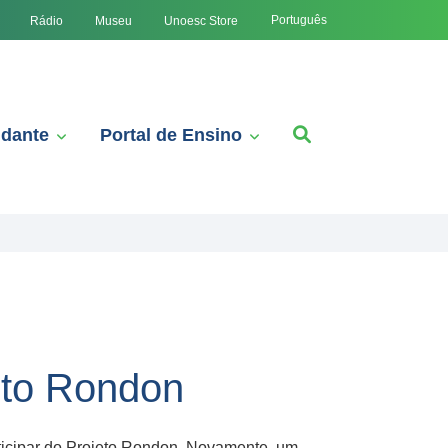
Português
Rádio
Museu
Unoesc Store
udante
Portal de Ensino
eto Rondon
ticipar do Projeto Rondon. Novamente, um