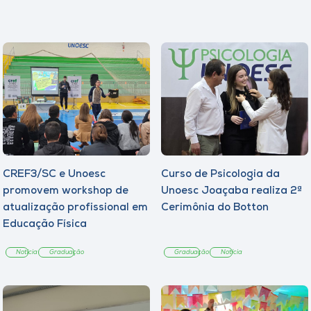
Museu
Unoesc
Store
Selecione
o idioma
CREF3/SC e Unoesc
Curso de Psicologia da
promovem workshop de
Unoesc Joaçaba realiza 2ª
A+
atualização profissional em
Cerimônia do Botton
A-
Educação Física
Notícia
Graduação
Graduação
Notícia