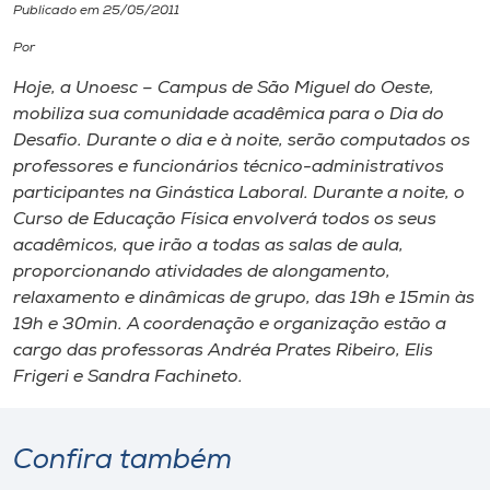
Publicado em 25/05/2011
I.nova
Por
Hoje, a Unoesc – Campus de São Miguel do Oeste,
Diplomados
mobiliza sua comunidade acadêmica para o Dia do
Desafio. Durante o dia e à noite, serão computados os
professores e funcionários técnico-administrativos
Cultura
participantes na Ginástica Laboral. Durante a noite, o
Curso de Educação Física envolverá todos os seus
CPA
acadêmicos, que irão a todas as salas de aula,
proporcionando atividades de alongamento,
relaxamento e dinâmicas de grupo, das 19h e 15min às
Biblioteca
19h e 30min. A coordenação e organização estão a
cargo das professoras Andréa Prates Ribeiro, Elis
Editora
Frigeri e Sandra Fachineto.
Rádio
Confira também