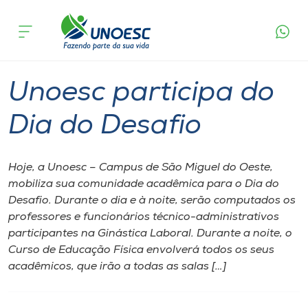
Página inicial
O que acontece
Unoesc participa do Dia do Desafio
Cursos
Graduação
São Miguel do Oeste
Onde estamos
Unoesc participa do
Pesquisa
Dia do Desafio
Atendimento ao Estudante
Hoje, a Unoesc – Campus de São Miguel do Oeste,
mobiliza sua comunidade acadêmica para o Dia do
Portal de Ensino
Desafio. Durante o dia e à noite, serão computados os
professores e funcionários técnico-administrativos
participantes na Ginástica Laboral. Durante a noite, o
A
Curso de Educação Física envolverá todos os seus
Unoesc
acadêmicos, que irão a todas as salas […]
Internacionalização