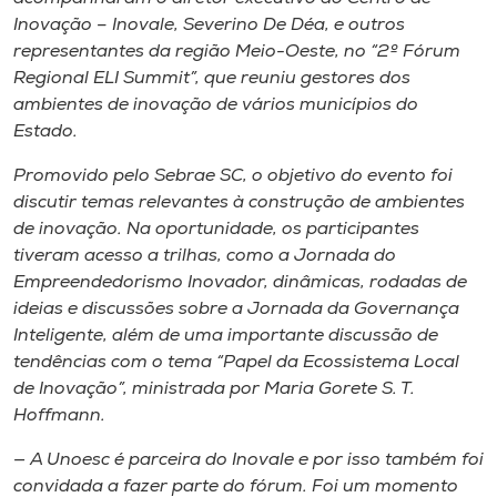
Museu
Inovação – Inovale, Severino De Déa, e outros
representantes da região Meio-Oeste, no “2º Fórum
Unoesc
Regional ELI Summit”, que reuniu gestores dos
Store
ambientes de inovação de vários municípios do
Estado.
Promovido pelo Sebrae SC, o objetivo do evento foi
discutir temas relevantes à construção de ambientes
Selecione
o idioma
de inovação. Na oportunidade, os participantes
tiveram acesso a trilhas, como a Jornada do
Empreendedorismo Inovador, dinâmicas, rodadas de
ideias e discussões sobre a Jornada da Governança
A+
Inteligente, além de uma importante discussão de
A-
tendências com o tema “Papel da Ecossistema Local
de Inovação”, ministrada por Maria Gorete S. T.
Hoffmann.
— A Unoesc é parceira do Inovale e por isso também foi
convidada a fazer parte do fórum. Foi um momento