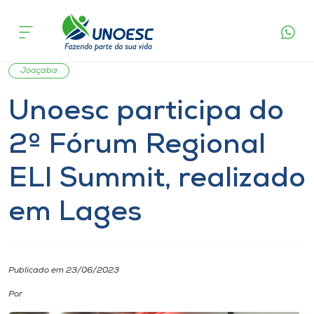
Página
O que
Unoesc participa do 2º Fórum Regional ELI
inicial
acontece
Summit, realizado em Lages
Cursos
Notícia
Notícia de evento
Inovação
Onde estamos
Joaçaba
Unoesc participa do
Pesquisa
2º Fórum Regional
Atendimento ao Estudante
ELI Summit, realizado
Portal de Ensino
em Lages
A
Unoesc
Publicado em 23/06/2023
Por
Internacionalização