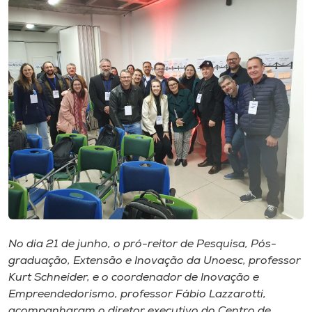
I.nova
Diplomados
Cultura
CPA
Biblioteca
Editora
No dia 21 de junho, o pró-reitor de Pesquisa, Pós-
graduação, Extensão e Inovação da Unoesc, professor
Rádio
Kurt Schneider, e o coordenador de Inovação e
Empreendedorismo, professor Fábio Lazzarotti,
acompanharam o diretor executivo do Centro de