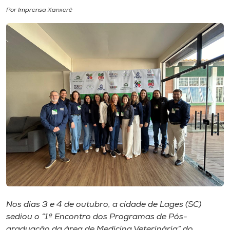
Por Imprensa Xanxerê
I.nova
Diplomados
Cultura
CPA
Biblioteca
Editora
Rádio
Nos dias 3 e 4 de outubro, a cidade de Lages (SC)
sediou o “1º Encontro dos Programas de Pós-
graduação da área de Medicina Veterinária” do