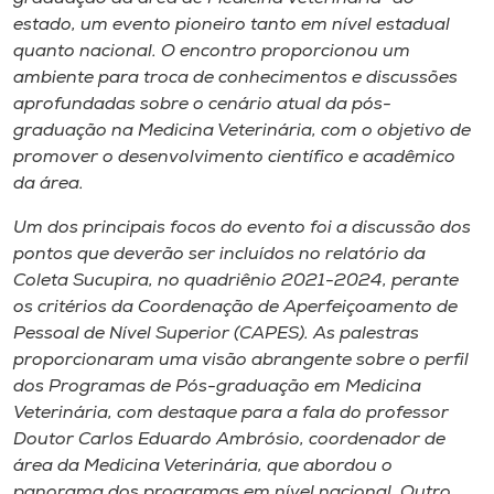
Museu
estado, um evento pioneiro tanto em nível estadual
quanto nacional. O encontro proporcionou um
Unoesc
ambiente para troca de conhecimentos e discussões
Store
aprofundadas sobre o cenário atual da pós-
graduação na Medicina Veterinária, com o objetivo de
promover o desenvolvimento científico e acadêmico
da área.
Selecione
o idioma
Um dos principais focos do evento foi a discussão dos
pontos que deverão ser incluídos no relatório da
Coleta Sucupira, no quadriênio 2021-2024, perante
os critérios da Coordenação de Aperfeiçoamento de
A+
Pessoal de Nível Superior (CAPES). As palestras
A-
proporcionaram uma visão abrangente sobre o perfil
dos Programas de Pós-graduação em Medicina
Veterinária, com destaque para a fala do professor
Doutor Carlos Eduardo Ambrósio, coordenador de
área da Medicina Veterinária, que abordou o
panorama dos programas em nível nacional. Outro