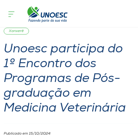
Página inicial
O que acontece
Unoesc participa do 1º Encontro dos
Cursos
Notícia
Notícia de evento
Mestrado
Onde estamos
Xanxerê
Unoesc participa do
Pesquisa
1º Encontro dos
Atendimento ao Estudante
Programas de Pós-
Portal de Ensino
graduação em
Medicina Veterinária
A
Unoesc
Internacionalização
Publicado em 15/10/2024