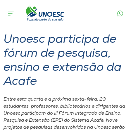
Página
O que
Unoesc participa de fórum de pesquisa,
inicial
acontece
ensino e extensão da Acafe
Cursos
Graduação
Onde estamos
Unoesc participa de
Pesquisa
fórum de pesquisa,
ensino e extensão da
Atendimento ao Estudante
Acafe
Portal de Ensino
Entre esta quarta e a próxima sexta-feira, 23
A
estudantes, professores, bibliotecários e dirigentes da
Unoesc
Unoesc participam do III Fórum Integrado de Ensino,
Pesquisa e Extensão (EPE) do Sistema Acafe. Nove
Internacionalização
projetos de pesquisas desenvolvidos na Unoesc serão