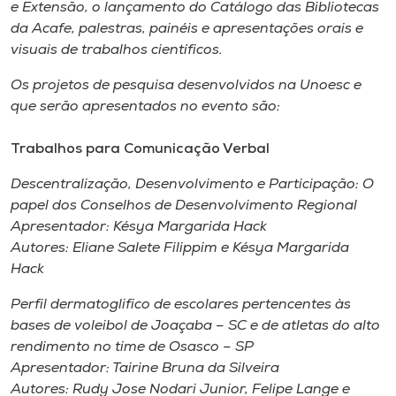
Museu
e Extensão, o lançamento do Catálogo das Bibliotecas
da Acafe, palestras, painéis e apresentações orais e
visuais de trabalhos científicos.
Unoesc
Store
Os projetos de pesquisa desenvolvidos na Unoesc e
que serão apresentados no evento são:
Trabalhos para Comunicação Verbal
Selecione
o idioma
Descentralização, Desenvolvimento e Participação: O
papel dos Conselhos de Desenvolvimento Regional
Apresentador: Késya Margarida Hack
Autores: Eliane Salete Filippim e Késya Margarida
A+
Hack
A-
Perfil dermatoglifico de escolares pertencentes às
bases de voleibol de Joaçaba – SC e de atletas do alto
rendimento no time de Osasco – SP
Apresentador: Tairine Bruna da Silveira
Autores: Rudy Jose Nodari Junior, Felipe Lange e