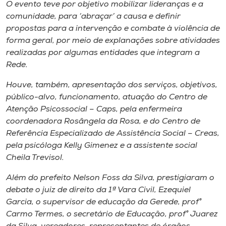
Museu
O evento teve por objetivo mobilizar lideranças e a
comunidade, para ‘abraçar’ a causa e definir
propostas para a intervenção e combate à violência de
Unoesc
forma geral, por meio de explanações sobre atividades
Store
realizadas por algumas entidades que integram a
Rede.
Houve, também, apresentação dos serviços, objetivos,
Selecione
público-alvo, funcionamento, atuação do Centro de
o idioma
Atenção Psicossocial – Caps, pela enfermeira
coordenadora Rosângela da Rosa, e do Centro de
Referência Especializado de Assistência Social – Creas,
pela psicóloga Kelly Gimenez e a assistente social
A+
Cheila Trevisol.
A-
Além do prefeito Nelson Foss da Silva, prestigiaram o
debate o juiz de direito da 1ª Vara Civil, Ezequiel
Garcia, o supervisor de educação da Gerede, prof°
Carmo Termes, o secretário de Educação, prof° Juarez