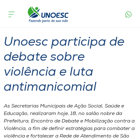
Página
O que
Unoesc participa de debate sobre violência e
inicial
acontece
luta antimanicomial
Cursos
Graduação
São Miguel do Oeste
Onde estamos
Unoesc participa de
Pesquisa
debate sobre
violência e luta
Atendimento ao Estudante
antimanicomial
Portal de Ensino
As Secretarias Municipais de Ação Social, Saúde e
A
Educação, realizaram hoje, 18, no salão nobre da
Unoesc
Prefeitura, Encontro de Debate e Mobilização contra a
Violência, a fim de definir estratégias para combater a
Internacionalização
violência e fortalecer a Rede de Atendimento de São