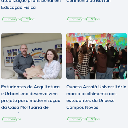
atualização profissional em
Cerimônia do Botton
Educação Física
Graduação
Notícia
Graduação
Notícia
Estudantes de Arquitetura
Quarto Arraiá Universitário
e Urbanismo desenvolvem
marca acolhimento aos
projeto para modernização
estudantes da Unoesc
da Casa Mortuária de
Campos Novos
Tangará
Graduação
Graduação
Notícia