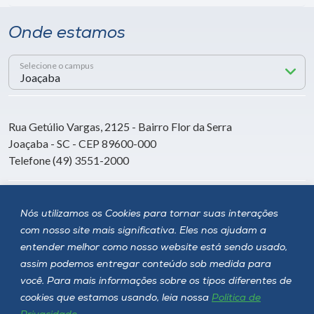
Onde estamos
Selecione o campus
Rua Getúlio Vargas, 2125 - Bairro Flor da Serra
Joaçaba - SC - CEP 89600-000
Telefone (49) 3551-2000
Siga a Unoesc
Nós utilizamos os Cookies para tornar suas interações
com nosso site mais significativa. Eles nos ajudam a
entender melhor como nosso website está sendo usado,
assim podemos entregar conteúdo sob medida para
você. Para mais informações sobre os tipos diferentes de
cookies que estamos usando, leia nossa
Política de