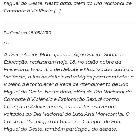
Miguel do Oeste. Nesta data, além do Dia Nacional de
Combate à Violência […]
I.nova
Diplomados
Publicado em 18/05/2010
Por
Cultura
As Secretarias Municipais de Ação Social, Saúde e
Educação, realizaram hoje, 18, no salão nobre da
CPA
Prefeitura,
Encontro de Debate e Mobilização contra a
Violência
, a fim de definir estratégias para combater a
violência e fortalecer a Rede de Atendimento de São
Biblioteca
Miguel do Oeste. Nesta data, além do Dia Nacional de
Combate à Violência e Exploração Sexual contra
Editora
Crianças e Adolescentes, os debates estiveram
voltados ao Dia Nacional da Luta Anti Manicomial. O
Curso de Psicologia da Unoesc – Campus de São
Rádio
Miguel do Oeste, também participou do debate.