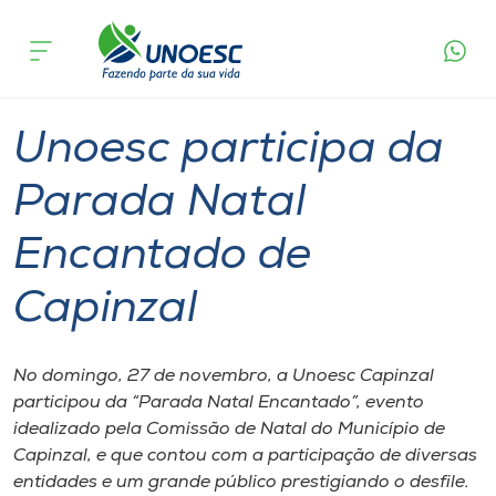
Página
O que
Unoesc participa da Parada Natal
inicial
acontece
Encantado de Capinzal
Cursos
Graduação
Notícia de evento
Capinzal
Onde estamos
Unoesc participa da
Pesquisa
Parada Natal
Encantado de
Atendimento ao Estudante
Capinzal
Portal de Ensino
No domingo, 27 de novembro, a Unoesc Capinzal
A
participou da “Parada Natal Encantado”, evento
Unoesc
idealizado pela Comissão de Natal do Município de
Capinzal, e que contou com a participação de diversas
Internacionalização
entidades e um grande público prestigiando o desfile.