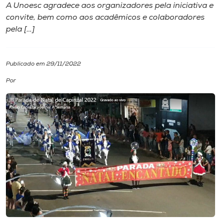
A Unoesc agradece aos organizadores pela iniciativa e
convite, bem como aos acadêmicos e colaboradores
I.nova
pela […]
Diplomados
Publicado em 29/11/2022
Cultura
Por
CPA
Biblioteca
Editora
Rádio