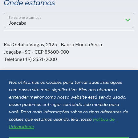
Onde estamos
Selecione o campus
Rua Getúlio Vargas, 2125 - Bairro Flor da Serra
Joaçaba - SC - CEP 89600-000
Telefone (49) 3551-2000
Siga a Unoesc
Nós utilizamos os Cookies para tornar suas interações
com nosso site mais significativa. Eles nos ajudam a
entender melhor como nosso website está sendo usado,
assim podemos entregar conteúdo sob medida para
você. Para mais informações sobre os tipos diferentes de
cookies que estamos usando, leia nossa
Política de
Privacidade
.