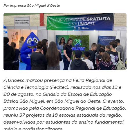
Por Imprensa São Miguel d'Oeste
I.nova
Diplomados
Cultura
CPA
A Unoesc marcou presença na Feira Regional de
Biblioteca
Ciência e Tecnologia (Fecitec), realizada nos dias 19 e
20 de agosto, no Ginásio da Escola de Educação
Editora
Básica São Miguel, em São Miguel do Oeste. O evento,
promovido pela Coordenadoria Regional de Educação,
reuniu 37 projetos de 18 escolas estaduais da região,
Rádio
desenvolvidos por estudantes do ensino fundamental,
médio e profissionalizante.