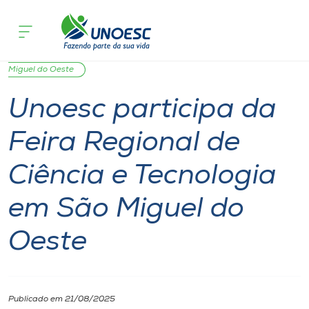
Página inicial
O que acontece
Unoesc participa da Feira Regional de
Cursos
Notícia
Notícia de evento
Inserção Social
São
Onde estamos
Miguel do Oeste
Unoesc participa da
Pesquisa
Feira Regional de
Atendimento ao Estudante
Ciência e Tecnologia
Portal de Ensino
em São Miguel do
Oeste
A
Unoesc
Internacionalização
Publicado em 21/08/2025