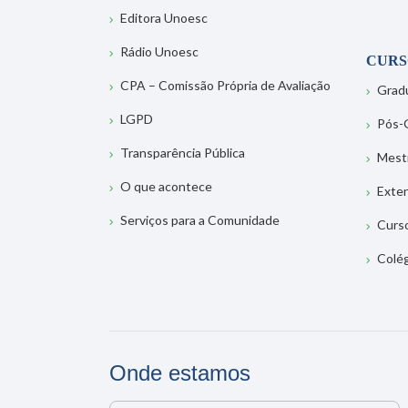
Editora Unoesc
Rádio Unoesc
CURS
CPA – Comissão Própria de Avaliação
Grad
LGPD
Pós-
Transparência Pública
Mest
O que acontece
Exte
Serviços para a Comunidade
Curs
Colé
Onde estamos