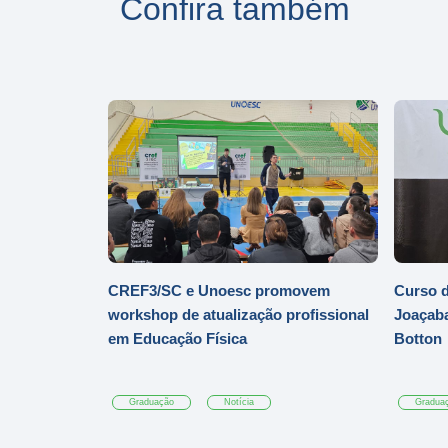
Confira também
CREF3/SC e Unoesc promovem
Curso d
workshop de atualização profissional
Joaçaba
em Educação Física
Botton
Graduação
Notícia
Gradua