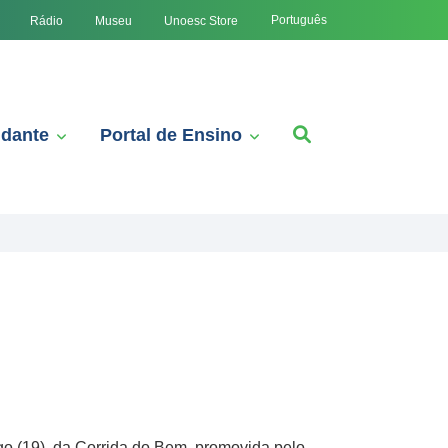
Português
Rádio
Museu
Unoesc Store
udante
Portal de Ensino
go (19), da Corrida do Bem, promovida pelo