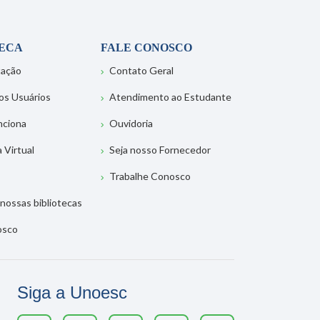
TECA
FALE CONOSCO
tação
Contato Geral
os Usuários
Atendimento ao Estudante
nciona
Ouvidoria
a Virtual
Seja nosso Fornecedor
Trabalhe Conosco
nossas bibliotecas
osco
Siga a Unoesc