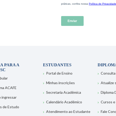
A PARA A
ESTUDANTES
DIPLOM
SC
Portal de Ensino
Consulta
bular
Minhas inscrições
Atualize
ema ACAFE
Secretaria Acadêmica
Diploma D
 ingressar
Calendário Acadêmico
Cursos e
s de Estudo
Atendimento ao Estudante
Fale Con