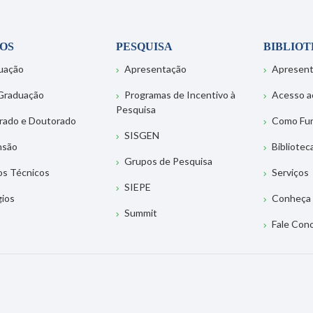
OS
PESQUISA
BIBLIO
uação
Apresentação
Apresen
Graduação
Programas de Incentivo à
Acesso a
Pesquisa
rado e Doutorado
Como Fu
SISGEN
nsão
Bibliotec
Grupos de Pesquisa
os Técnicos
Serviços
SIEPE
gios
Conheça 
Summit
Fale Con