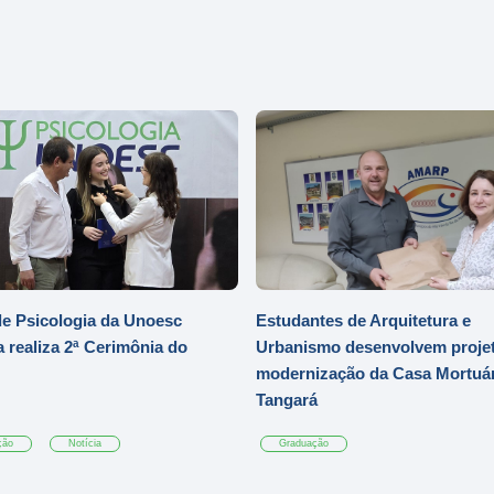
e Psicologia da Unoesc
Estudantes de Arquitetura e
 realiza 2ª Cerimônia do
Urbanismo desenvolvem projet
modernização da Casa Mortuár
Tangará
ção
Notícia
Graduação