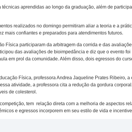
técnicas aprendidas ao longo da graduação, além de particip
entos realizados no domingo permitiram aliar a teoria e a práti
z mais confiantes e preparados para atendimentos futuros.
o Física participaram da arbitragem da corrida e das avaliaçõ
ticipou das avaliações de bioimpedância e diz que o evento foi
aula em prol da comunidade. Além disso, dois egressos do curs
cação Física, professora Andrea Jaqueline Prates Ribeiro, a 
ssa atividade, a professora cita a redução da gordura corpora
eis de colesterol.
 competição, tem relação direta com a melhoria de aspectos rel
micos e egressos incorporem em seu estilo de vida e incentiv