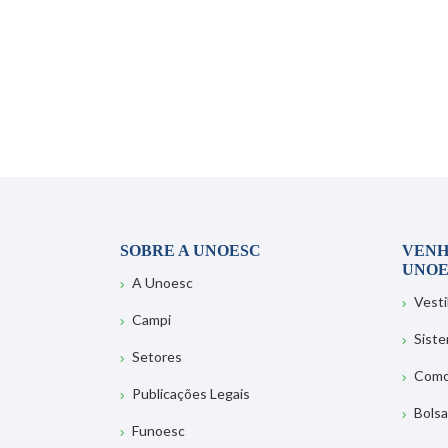
SOBRE A UNOESC
VENH
UNOE
A Unoesc
Vesti
Campi
Sist
Setores
Como
Publicações Legais
Bolsa
Funoesc