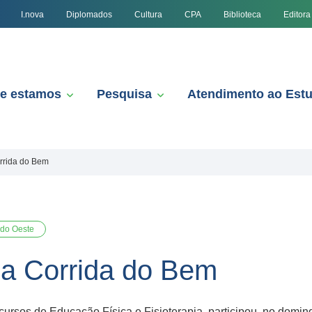
I.nova
Diplomados
Cultura
CPA
Biblioteca
Editora
e estamos
Pesquisa
Atendimento ao Est
orrida do Bem
 do Oeste
da Corrida do Bem
ursos de Educação Física e Fisioterapia, participou, no domin