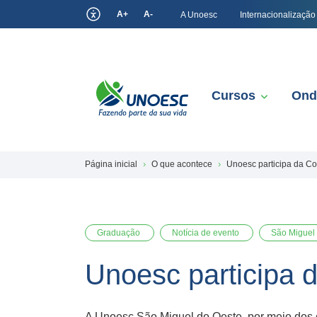
A+
A-
A Unoesc
Internacionalização
Cursos
Ond
Página inicial
O que acontece
Unoesc participa da C
Graduação
Notícia de evento
São Miguel
Unoesc participa 
A Unoesc São Miguel do Oeste, por meio dos c