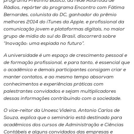
programa Pretinho Básico​,​ da rede Atlântida de
Rádios,​ repórter do programa Encontro com Fátima
Bernardes​, colunista do DC, ganhador do prêmio
melhores 2014 do
iTunes
da
Apple​
,​ e profissional da
comunicação jovem e plataformas digitais​,​ no maior
grupo de mídia do sul do Brasil, ​discorrerá​​ sobre
“Inovação: uma espiada no futuro”.
A universidade é um espaço de crescimento pessoal e
de formação profissional, e para tanto, é essencial que
o acadêmico e demais participantes consigam criar e
manter contatos, e ao mesmo tempo absorvam
conhecimentos e experiências prá​ticas com
palestrantes convidados e sejam multiplicadores
dessas informações contribuindo com a sociedade.
O vice​-reitor da Unoesc Videira​,​ Antonio Carlos de
Souza​,​ explica que o seminário est​á destinado para
acadêmicos dos cursos de Administração e Ciências
Contábeis e alguns convidados das empresas e