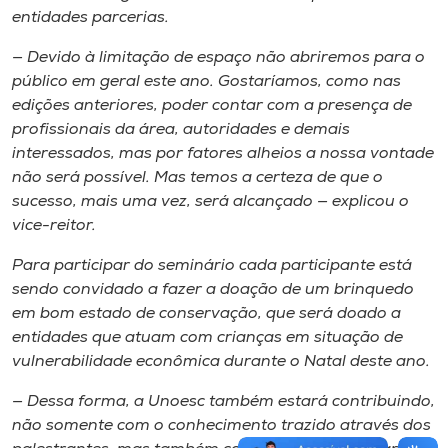
entidades parcerias.
​— ​Devido à limitação de espaço não abrir​emos​ para o
público em geral este ano. Gostaríamos​,​ como nas
edições anteriores​,​ poder contar com a presença de
profissionais da área, autoridades e demais
interessados, mas por fatores alheios a nossa vontade
não será possível. Mas temos a certeza de que o
sucesso​,​ mais uma vez​,​ será alcançado​​ — explicou o
vice-reitor.
Para participar do seminário cada participante est​á​
sendo convidado a fazer a doação de um brinquedo
em bom estado de conservação​, que será ​doado a
entidades que atuam com crianças em situação de ​
vulnerabilidade econômica durante o ​N​atal des​t​e ano.
​— ​Dessa forma​,​ a Unoesc também estará contribuindo,
não somente com o conhecimento trazido através dos