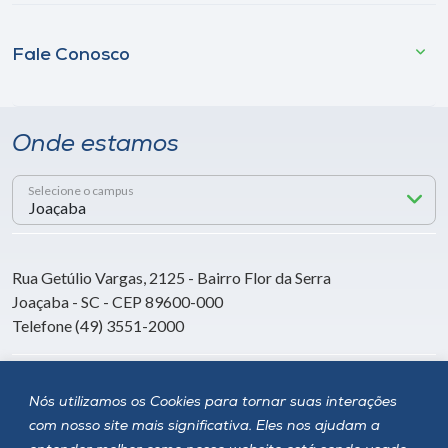
Fale Conosco
Onde estamos
Selecione o campus
Rua Getúlio Vargas, 2125 - Bairro Flor da Serra
Joaçaba - SC - CEP 89600-000
Telefone (49) 3551-2000
Siga a Unoesc
Nós utilizamos os Cookies para tornar suas interações
com nosso site mais significativa. Eles nos ajudam a