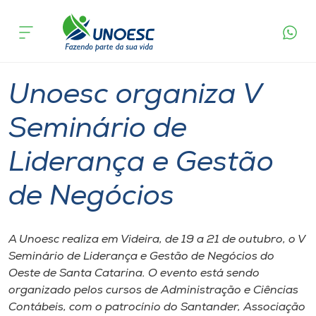
Página
O que
Unoesc organiza V Seminário de Liderança e
inicial
acontece
Gestão de Negócios
Cursos
Graduação
Seminário
Videira
Onde estamos
Unoesc organiza V
Pesquisa
Seminário de
Liderança e Gestão
Atendimento ao Estudante
de Negócios
Portal de Ensino
A Unoesc realiza em Videira​,​ de 19 a 21 de outubro​,​ o V
A
Seminário de Liderança e Gestão de ​Negócios do
Unoesc
Oeste de Santa Catarina. O evento est​á​ sendo
organizado pelos cursos de Administração e Ciências
Internacionalização
Contábeis​,​ com o patrocínio do Santander, Associação