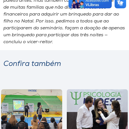
palestrantes, mas também com o lado social e carente
de muitas famílias que não dispõe​​ de recursos​
financeiros para adquirir um brinquedo par​a​ dar ao
filho no ​Natal. Por isso​,​ pedimos a todos que ao
participarem do seminário​,​ façam a doação de ​apenas
​um brinquedo para​ participar das três​ noites —
concluiu o vicer-reitor​.
Confira também