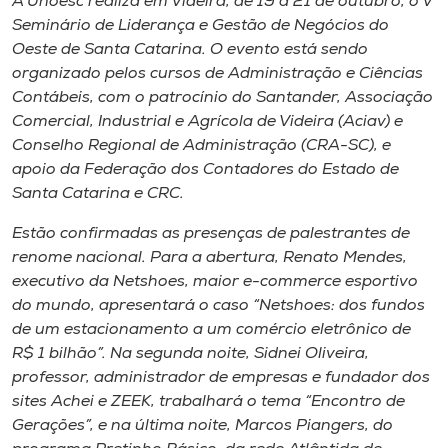
A Unoesc realiza em Videira​,​ de 19 a 21 de outubro​,​ o V
Museu
Seminário de Liderança e Gestão de ​Negócios do
Oeste de Santa Catarina. O evento est​á​ sendo
Unoesc
organizado pelos cursos de Administração e Ciências
Store
Contábeis​,​ com o patrocínio do Santander, Associação
Comercial, Industrial e Agrícola de Videira (Aciav) e
Conselho Regional de Administração (CRA-SC), e
apoio da Federação dos ​C​ontadores do ​E​stado de
Selecione
Santa Catarina e CRC.
o idioma
Estão confirmadas as presenças de palestrantes de
renome nacional. Para a abertura, Renato Mendes​,​
executivo da
Netshoes
, maior e-commerce esportivo
A+
do mundo​,​ apresentará o ​caso “
Netshoes
: dos fundos
A-
de um estacionamento a um comércio eletrônico de
R$ 1 bilhão”. Na segunda noite​,​ Sidnei Oliveira,
professor, administrador de empresas e fundador dos
sites Achei e ZEEK, trabalhar​á​ o ​tema “​Encontro de
Gerações”​,​ e na última noite​,​ Marcos Piangers​, ​do