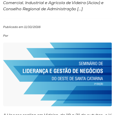
Comercial, Industrial e Agrícola de Videira (Aciav) e
Conselho Regional de Administração […]
I.nova
Diplomados
Publicado em 11/10/2016
Por
Cultura
CPA
Biblioteca
Editora
Rádio