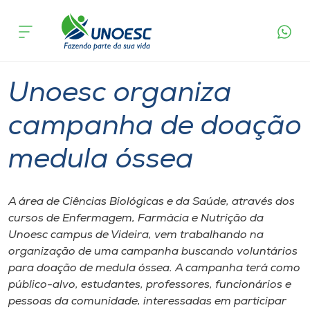
Página
O que
Unoesc organiza campanha de doação
inicial
acontece
medula óssea
Cursos
Graduação
Videira
Onde estamos
Unoesc organiza
Pesquisa
campanha de doação
medula óssea
Atendimento ao Estudante
Portal de Ensino
A área de Ciências Biológicas e da Saúde, através dos
cursos de Enfermagem, Farmácia e Nutrição da
Unoesc campus de Videira, vem trabalhando na
A
organização de uma campanha buscando voluntários
Unoesc
para doação de medula óssea. A campanha terá como
público-alvo, estudantes, professores, funcionários e
Internacionalização
pessoas da comunidade, interessadas em participar