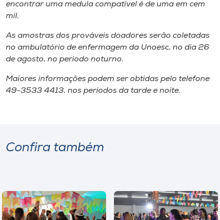
Museu
encontrar uma medula compatível é de uma em cem
mil.
Unoesc
As amostras dos prováveis doadores serão coletadas
Store
no ambulatório de enfermagem da Unoesc, no dia 26
de agosto, no período noturno.
Maiores informações podem ser obtidas pelo telefone
49-3533 4413, nos períodos da tarde e noite.
Selecione
o idioma
A+
Confira também
A-