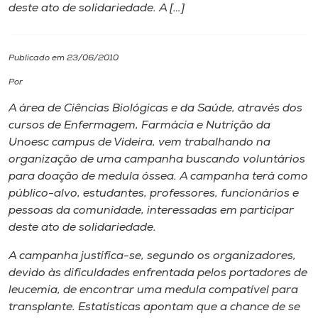
deste ato de solidariedade. A […]
I.nova
Publicado em 23/06/2010
Diplomados
Por
A área de Ciências Biológicas e da Saúde, através dos
Cultura
cursos de Enfermagem, Farmácia e Nutrição da
Unoesc campus de Videira, vem trabalhando na
CPA
organização de uma campanha buscando voluntários
para doação de medula óssea. A campanha terá como
público-alvo, estudantes, professores, funcionários e
Biblioteca
pessoas da comunidade, interessadas em participar
deste ato de solidariedade.
Editora
A campanha justifica-se, segundo os organizadores,
devido às dificuldades enfrentada pelos portadores de
Rádio
leucemia, de encontrar uma medula compatível para
transplante. Estatísticas apontam que a chance de se