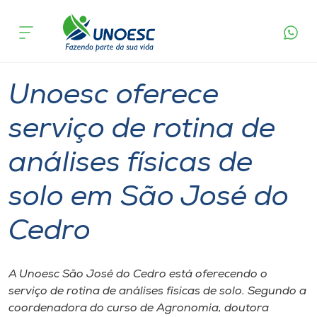
Página
O que
Unoesc oferece serviço de rotina de análises
inicial
acontece
físicas de solo em São José do Cedro
Cursos
Graduação
Inserção Social
São José do Cedro
Onde estamos
Unoesc oferece
Pesquisa
serviço de rotina de
análises físicas de
Atendimento ao Estudante
solo em São José do
Portal de Ensino
Cedro
A
Unoesc
A Unoesc São José do Cedro está oferecendo o
serviço de rotina de análises físicas de solo. Segundo a
Internacionalização
coordenadora do curso de Agronomia, doutora