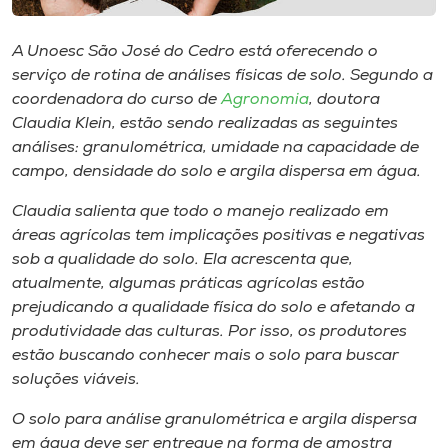
Museu
A Unoesc São José do Cedro está oferecendo o
Unoesc
serviço de rotina de análises físicas de solo. Segundo a
Store
coordenadora do curso de
Agronomia
, doutora
Claudia Klein, estão sendo realizadas as seguintes
análises: granulométrica, umidade na capacidade de
campo, densidade do solo e argila dispersa em água.
Selecione
o idioma
Claudia salienta que todo o manejo realizado em
áreas agrícolas tem implicações positivas e negativas
sob a qualidade do solo. Ela acrescenta que,
atualmente, algumas práticas agrícolas estão
A+
prejudicando a qualidade física do solo e afetando a
A-
produtividade das culturas. Por isso, os produtores
estão buscando conhecer mais o solo para buscar
soluções viáveis.
O solo para análise granulométrica e argila dispersa
em água deve ser entregue na forma de amostra