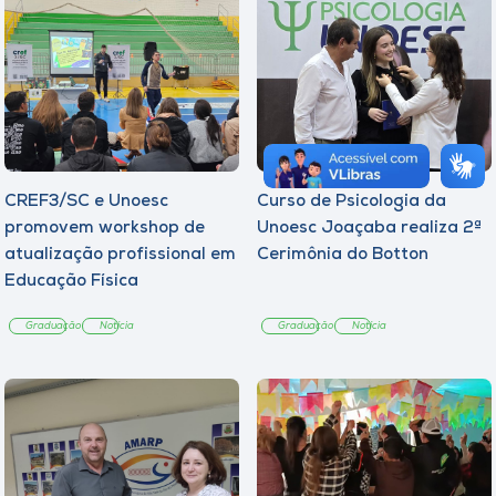
CREF3/SC e Unoesc
Curso de Psicologia da
promovem workshop de
Unoesc Joaçaba realiza 2ª
atualização profissional em
Cerimônia do Botton
Educação Física
Graduação
Notícia
Graduação
Notícia