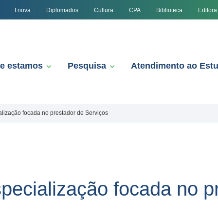
I.nova
Diplomados
Cultura
CPA
Biblioteca
Editora
e estamos
Pesquisa
Atendimento ao Est
lização focada no prestador de Serviços
pecialização focada no p