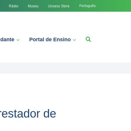
Português
Rádio
Museu
Unoesc Store
udante
Portal de Ensino
restador de