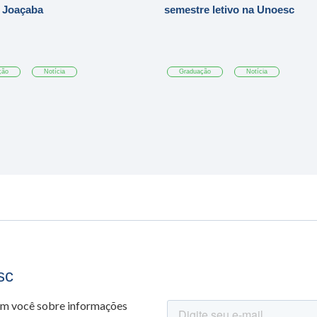
 Joaçaba
semestre letivo na Unoesc
ção
Notícia
Graduação
Notícia
sc
om você sobre informações