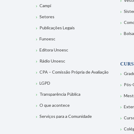
Vesti
Campi
Sist
Setores
Como
Publicações Legais
Bolsa
Funoesc
Editora Unoesc
Rádio Unoesc
CURS
CPA – Comissão Própria de Avaliação
Grad
LGPD
Pós-
Transparência Pública
Mest
O que acontece
Exte
Serviços para a Comunidade
Curs
Colé