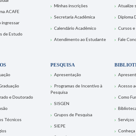
bular
Minhas inscrições
Atualize
ema ACAFE
Secretaria Acadêmica
Diploma D
 ingressar
Calendário Acadêmico
Cursos e
s de Estudo
Atendimento ao Estudante
Fale Con
OS
PESQUISA
BIBLIO
uação
Apresentação
Apresen
Graduação
Programas de Incentivo à
Acesso a
Pesquisa
rado e Doutorado
Como Fu
SISGEN
nsão
Bibliotec
Grupos de Pesquisa
os Técnicos
Serviços
SIEPE
gios
Conheça 