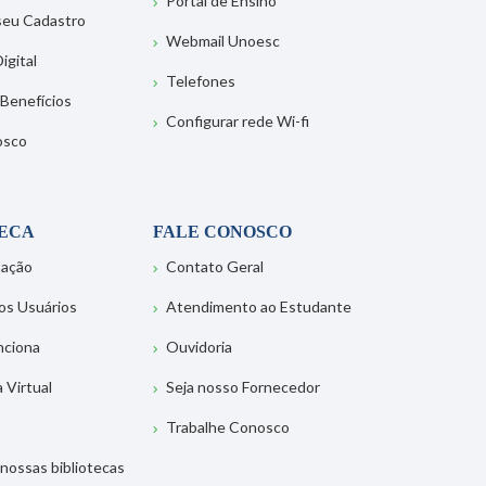
Portal de Ensino
 seu Cadastro
Webmail Unoesc
igital
Telefones
 Benefícios
Configurar rede Wi-fi
osco
TECA
FALE CONOSCO
tação
Contato Geral
os Usuários
Atendimento ao Estudante
nciona
Ouvidoria
a Virtual
Seja nosso Fornecedor
Trabalhe Conosco
nossas bibliotecas