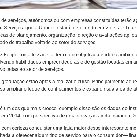
o de serviços, autônomos ou com empresas constituídas terão a
e Serviços, que a Unoesc estará oferecendo em Videira. O curs
eas de planejamento, organização, direção e avaliações aplica
o de trabalho voltado ao setor de serviços.
 Felipe Torcatto Zanella, tem como objetivo atender o ambient
nvolvendo habilidades empreendedoras e de gestão focadas em am
oltadas ao setor de serviços.
raduação estão aptas a realizar o curso. Principalmente aquele
ecisa ampliar o leque de conhecimentos e expandir sua área de 
 é um dos que mais cresce, exemplo disso são os dados do Instit
% em 2014, com perspectiva de uma elevação ainda maior em 2
e com certeza conquistar uma fatia maior desse interessante m
ltada a oferecer algum tipo de serviço para o consumidor— final