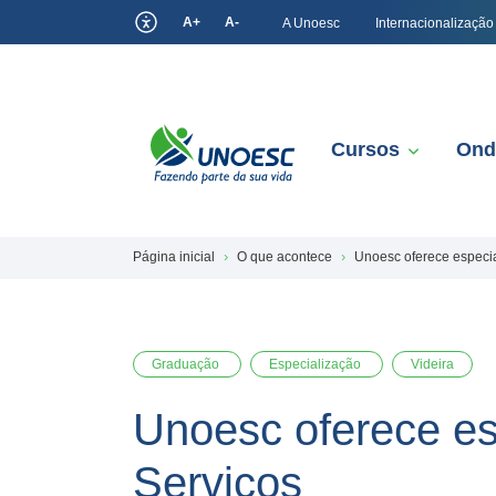
A+
A-
A Unoesc
Internacionalização
Cursos
Ond
Página inicial
O que acontece
Unoesc oferece especia
Graduação
Especialização
Videira
Unoesc oferece es
Serviços