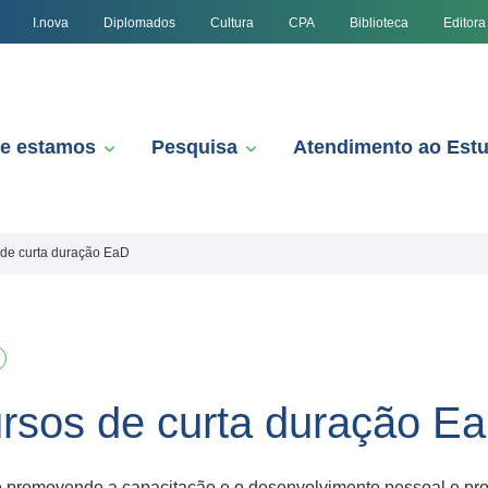
I.nova
Diplomados
Cultura
CPA
Biblioteca
Editora
e estamos
Pesquisa
Atendimento ao Est
 de curta duração EaD
rsos de curta duração E
ão promovendo a capacitação e o desenvolvimento pessoal e prof