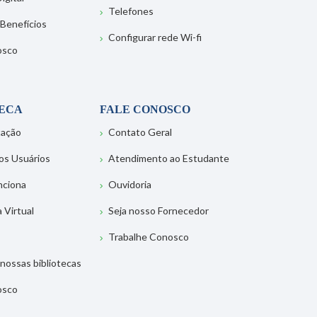
Telefones
 Benefícios
Configurar rede Wi-fi
osco
TECA
FALE CONOSCO
tação
Contato Geral
os Usuários
Atendimento ao Estudante
nciona
Ouvidoria
a Virtual
Seja nosso Fornecedor
Trabalhe Conosco
nossas bibliotecas
osco