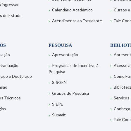
 ingressar
Calendário Acadêmico
Cursos e
s de Estudo
Atendimento ao Estudante
Fale Con
OS
PESQUISA
BIBLIO
uação
Apresentação
Apresen
Graduação
Programas de Incentivo à
Acesso a
Pesquisa
rado e Doutorado
Como Fu
SISGEN
nsão
Bibliotec
Grupos de Pesquisa
os Técnicos
Serviços
SIEPE
gios
Conheça 
Summit
Fale Con