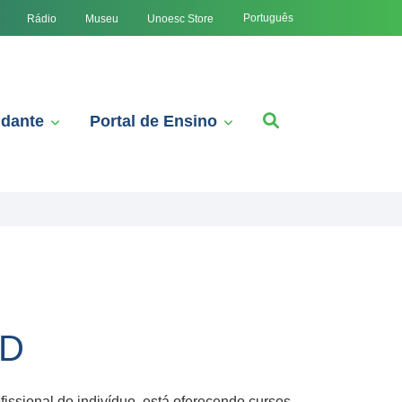
Português
Rádio
Museu
Unoesc Store
udante
Portal de Ensino
aD
issional do indivíduo, está oferecendo cursos