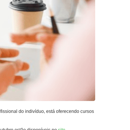
issional do indivíduo, está oferecendo cursos
utubro estão disponíveis no
site
.