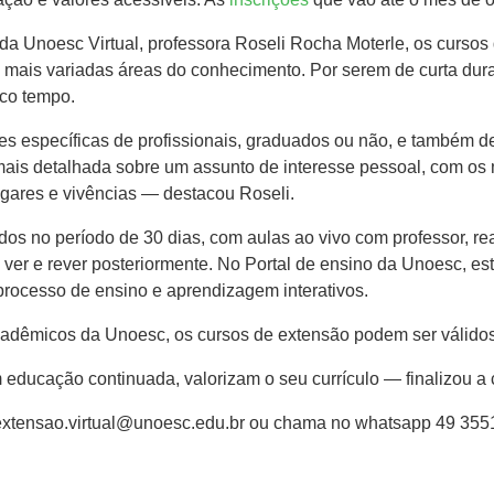
a Unoesc Virtual, professora Roseli Rocha Moterle, os cursos
 mais variadas áreas do conhecimento. Por serem de curta dur
co tempo.
 específicas de profissionais, graduados ou não, e também d
s detalhada sobre um assunto de interesse pessoal, com os me
ugares e vivências — destacou Roseli.
dos no período de 30 dias, com aulas ao vivo com professor, 
a ver e rever posteriormente. No Portal de ensino da Unoesc, e
rocesso de ensino e aprendizagem interativos.
cadêmicos da Unoesc, os cursos de extensão podem ser válido
educação continuada, valorizam o seu currículo — finalizou a
 extensao.virtual@unoesc.edu.br ou chama no whatsapp 49 355