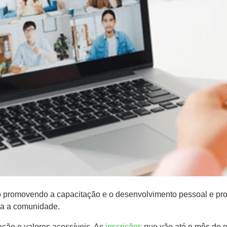
ão promovendo a capacitação e o desenvolvimento pessoal e prof
da a comunidade.
ação e valores acessíveis. As
inscrições
que vão até o mês de o