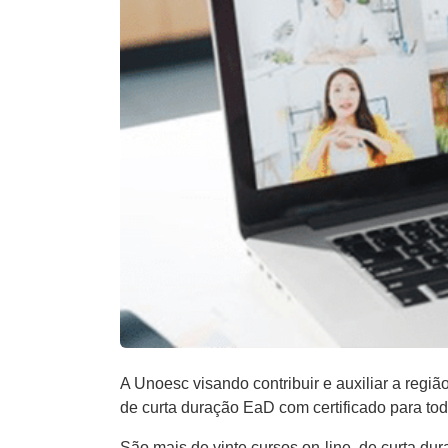
A Unoesc visando contribuir e auxiliar a regi
de curta duração EaD com certificado para to
São mais de vinte cursos on-line, de curta dur