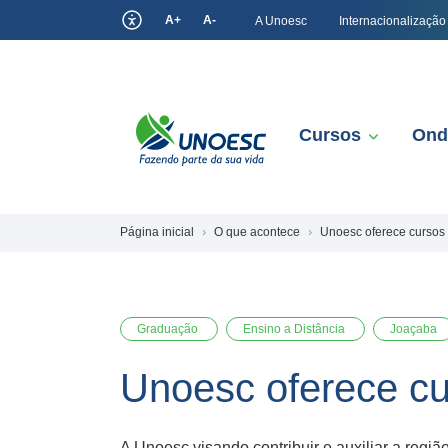
A+
A-
A Unoesc
Internacionalização
Cursos
Ond
Página inicial
O que acontece
Unoesc oferece cursos
Graduação
Ensino a Distância
Joaçaba
Unoesc oferece cu
A Unoesc visando contribuir e auxiliar a regi