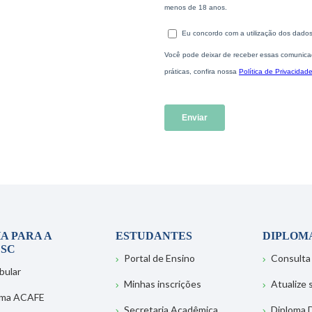
A PARA A
ESTUDANTES
DIPLOM
SC
Portal de Ensino
Consulta
bular
Minhas inscrições
Atualize
ema ACAFE
Secretaria Acadêmica
Diploma D