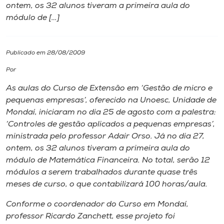
ontem, os 32 alunos tiveram a primeira aula do
módulo de […]
I.nova
Diplomados
Publicado em 28/08/2009
Por
Cultura
As aulas do Curso de Extensão em ‘Gestão de micro e
pequenas empresas’, oferecido na Unoesc, Unidade de
CPA
Mondaí, iniciaram no dia 25 de agosto com a palestra:
‘Controles de gestão aplicados a pequenas empresas’,
ministrada pelo professor Adair Orso. Já no dia 27,
Biblioteca
ontem, os 32 alunos tiveram a primeira aula do
módulo de Matemática Financeira. No total, serão 12
Editora
módulos a serem trabalhados durante quase três
meses de curso, o que contabilizará 100 horas/aula.
Rádio
Conforme o coordenador do Curso em Mondaí,
professor Ricardo Zanchett, esse projeto foi