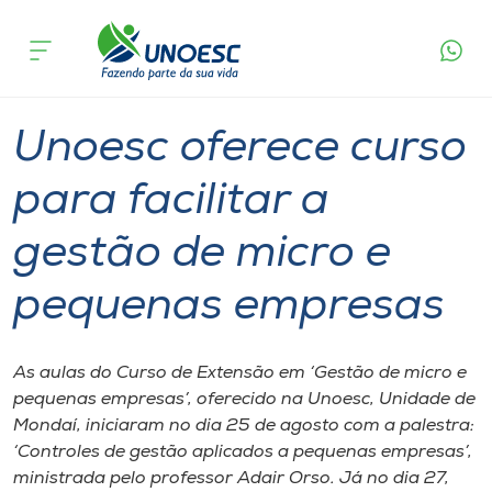
Página
O que
Unoesc oferece curso para facilitar a gestão
inicial
acontece
de micro e pequenas empresas
Cursos
Graduação
Onde estamos
Unoesc oferece curso
Pesquisa
para facilitar a
gestão de micro e
Atendimento ao Estudante
pequenas empresas
Portal de Ensino
As aulas do Curso de Extensão em ‘Gestão de micro e
A
pequenas empresas’, oferecido na Unoesc, Unidade de
Unoesc
Mondaí, iniciaram no dia 25 de agosto com a palestra:
‘Controles de gestão aplicados a pequenas empresas’,
Internacionalização
ministrada pelo professor Adair Orso. Já no dia 27,