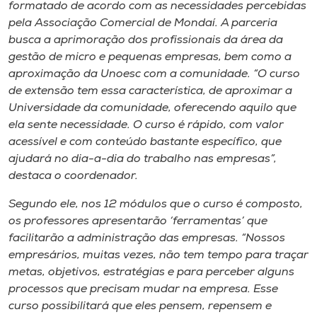
Museu
formatado de acordo com as necessidades percebidas
pela Associação Comercial de Mondaí. A parceria
busca a aprimoração dos profissionais da área da
Unoesc
gestão de micro e pequenas empresas, bem como a
Store
aproximação da Unoesc com a comunidade. “O curso
de extensão tem essa característica, de aproximar a
Universidade da comunidade, oferecendo aquilo que
ela sente necessidade. O curso é rápido, com valor
Selecione
acessível e com conteúdo bastante específico, que
o idioma
ajudará no dia-a-dia do trabalho nas empresas”,
destaca o coordenador.
Segundo ele, nos 12 módulos que o curso é composto,
A+
os professores apresentarão ‘ferramentas’ que
A-
facilitarão a administração das empresas. “Nossos
empresários, muitas vezes, não tem tempo para traçar
metas, objetivos, estratégias e para perceber alguns
processos que precisam mudar na empresa. Esse
curso possibilitará que eles pensem, repensem e