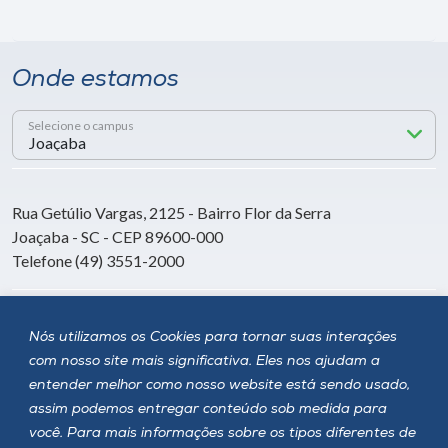
Onde estamos
Selecione o campus
Rua Getúlio Vargas, 2125 - Bairro Flor da Serra
Joaçaba - SC - CEP 89600-000
Telefone (49) 3551-2000
Siga a Unoesc
Nós utilizamos os Cookies para tornar suas interações
com nosso site mais significativa. Eles nos ajudam a
entender melhor como nosso website está sendo usado,
assim podemos entregar conteúdo sob medida para
você. Para mais informações sobre os tipos diferentes de