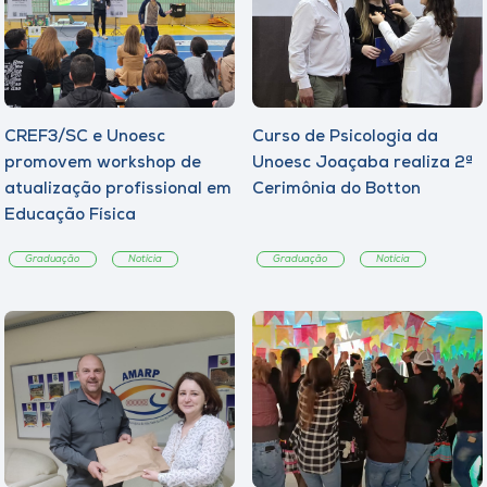
CREF3/SC e Unoesc
Curso de Psicologia da
promovem workshop de
Unoesc Joaçaba realiza 2ª
atualização profissional em
Cerimônia do Botton
Educação Física
Graduação
Notícia
Graduação
Notícia