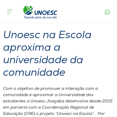
Página
O que
Unoesc na Escola aproxima a universidade
inicial
acontece
da comunidade
Cursos
Graduação
Inserção Social
Joaçaba
Onde estamos
Unoesc na Escola
Pesquisa
aproxima a
universidade da
Atendimento ao Estudante
comunidade
Portal de Ensino
Com o objetivo de promover a interação com a
A
comunidade e aproximar a Universidade dos
Unoesc
estudantes a Unoesc Joaçaba desenvolve desde 2015
em parceria com a Coordenação Regional de
Internacionalização
Educação (CRE) o projeto “Unoesc na Escola”. Por