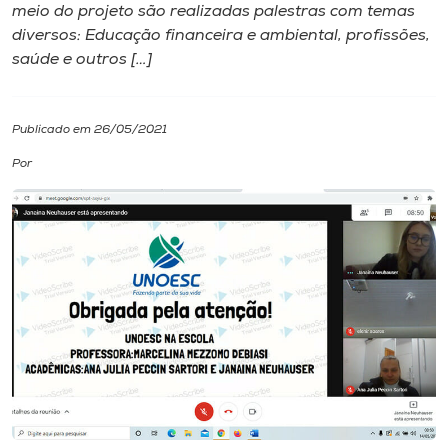
meio do projeto são realizadas palestras com temas
diversos: Educação financeira e ambiental, profissões,
I.nova
saúde e outros […]
Diplomados
Publicado em 26/05/2021
Cultura
Por
CPA
Biblioteca
Editora
Rádio