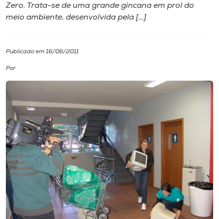
Zero. Trata-se de uma grande gincana em prol do
meio ambiente, desenvolvida pela […]
I.nova
Diplomados
Publicado em 16/06/2011
Por
Cultura
CPA
Biblioteca
Editora
Rádio