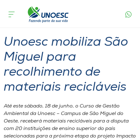
Página
O que
Unoesc mobiliza São Miguel para
inicial
acontece
recolhimento de materiais recicláveis
Cursos
Graduação
São Miguel do Oeste
Onde estamos
Unoesc mobiliza São
Pesquisa
Miguel para
recolhimento de
Atendimento ao Estudante
materiais recicláveis
Portal de Ensino
Até este sábado, 18 de junho, o Curso de Gestão
A
Ambiental da Unoesc – Campus de São Miguel do
Unoesc
Oeste, receberá materiais recicláveis para a disputa
com 20 instituições de ensino superior do país
Internacionalização
selecionadas para a próxima etapa do projeto Impacto