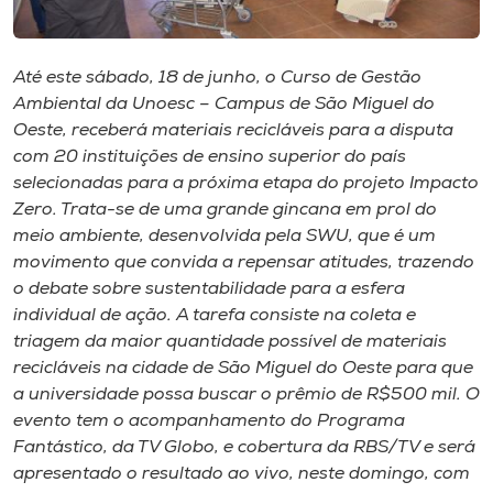
Museu
Unoesc
Até este sábado, 18 de junho, o Curso de Gestão
Ambiental da Unoesc – Campus de São Miguel do
Store
Oeste, receberá materiais recicláveis para a disputa
com 20 instituições de ensino superior do país
selecionadas para a próxima etapa do projeto Impacto
Zero. Trata-se de uma grande gincana em prol do
Selecione
o idioma
meio ambiente, desenvolvida pela SWU, que é um
movimento que convida a repensar atitudes, trazendo
o debate sobre sustentabilidade para a esfera
individual de ação. A tarefa consiste na coleta e
A+
triagem da maior quantidade possível de materiais
A-
recicláveis na cidade de São Miguel do Oeste para que
a universidade possa buscar o prêmio de R$500 mil. O
evento tem o acompanhamento do Programa
Fantástico, da TV Globo, e cobertura da RBS/TV e será
apresentado o resultado ao vivo, neste domingo, com