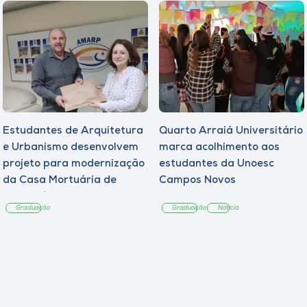
Estudantes de Arquitetura
Quarto Arraiá Universitário
e Urbanismo desenvolvem
marca acolhimento aos
projeto para modernização
estudantes da Unoesc
da Casa Mortuária de
Campos Novos
Tangará
Graduação
Graduação
Notícia