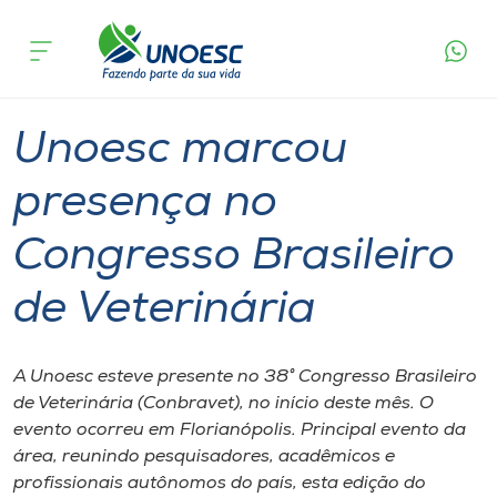
Página
O que
Unoesc marcou presença no Congresso
inicial
acontece
Brasileiro de Veterinária
Cursos
Graduação
Xanxerê
Onde estamos
Unoesc marcou
Pesquisa
presença no
Congresso Brasileiro
Atendimento ao Estudante
de Veterinária
Portal de Ensino
A Unoesc esteve presente no 38° Congresso Brasileiro
A
de Veterinária (Conbravet), no início deste mês. O
Unoesc
evento ocorreu em Florianópolis. Principal evento da
área, reunindo pesquisadores, acadêmicos e
Internacionalização
profissionais autônomos do país, esta edição do