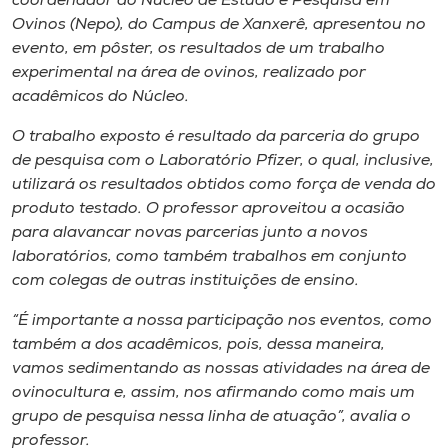
coordenador do Núcleo de Estudo e Pesquisa em
Museu
Ovinos (Nepo), do Campus de Xanxerê, apresentou no
evento, em pôster, os resultados de um trabalho
Unoesc
experimental na área de ovinos, realizado por
Store
acadêmicos do Núcleo.
O trabalho exposto é resultado da parceria do grupo
de pesquisa com o Laboratório Pfizer, o qual, inclusive,
utilizará os resultados obtidos como força de venda do
Selecione
o idioma
produto testado. O professor aproveitou a ocasião
para alavancar novas parcerias junto a novos
laboratórios, como também trabalhos em conjunto
com colegas de outras instituições de ensino.
A+
A-
“É importante a nossa participação nos eventos, como
também a dos acadêmicos, pois, dessa maneira,
vamos sedimentando as nossas atividades na área de
ovinocultura e, assim, nos afirmando como mais um
grupo de pesquisa nessa linha de atuação”, avalia o
professor.