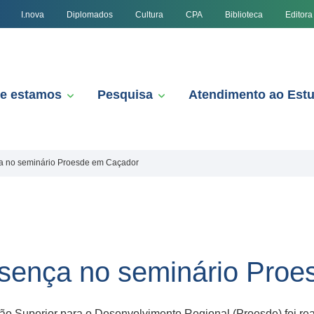
I.nova
Diplomados
Cultura
CPA
Biblioteca
Editora
e estamos
Pesquisa
Atendimento ao Est
a no seminário Proesde em Caçador
sença no seminário Proe
 Superior para o Desenvolvimento Regional (Proesde) foi real