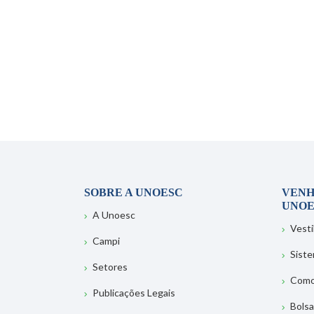
SOBRE A UNOESC
VENH
UNOE
A Unoesc
Vesti
Campi
Sist
Setores
Como
Publicações Legais
Bolsa