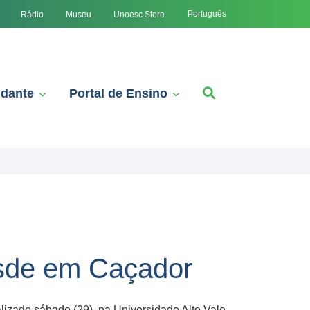
Português
Rádio
Museu
Unoesc Store
udante
Portal de Ensino
sde em Caçador
izado sábado (29), na Universidade Alto Vale