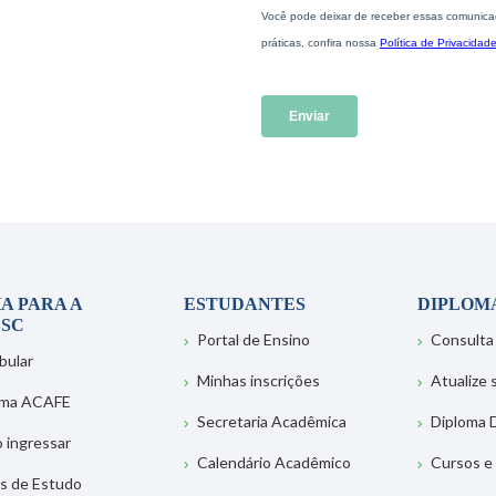
A PARA A
ESTUDANTES
DIPLOM
SC
Portal de Ensino
Consulta
bular
Minhas inscrições
Atualize
ema ACAFE
Secretaria Acadêmica
Diploma D
 ingressar
Calendário Acadêmico
Cursos e
s de Estudo