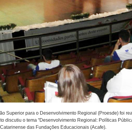
 Superior para o Desenvolvimento Regional (Proesde) foi real
to discutiu o tema “Desenvolvimento Regional: Políticas Públic
o Catarinense das Fundações Educacionais (Acafe).