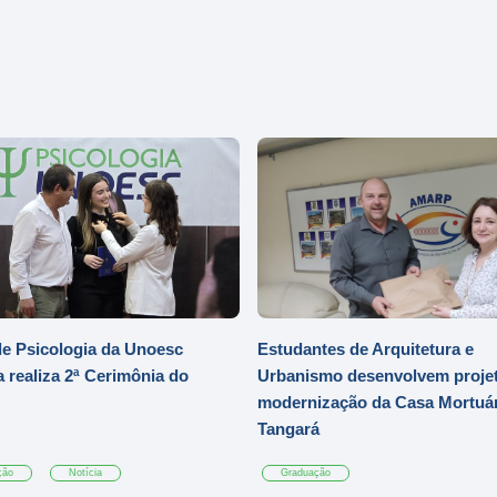
e Psicologia da Unoesc
Estudantes de Arquitetura e
 realiza 2ª Cerimônia do
Urbanismo desenvolvem projet
modernização da Casa Mortuár
Tangará
ção
Notícia
Graduação