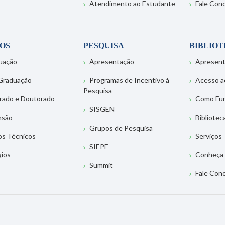
Atendimento ao Estudante
Fale Con
OS
PESQUISA
BIBLIO
uação
Apresentação
Apresen
Graduação
Programas de Incentivo à
Acesso a
Pesquisa
rado e Doutorado
Como Fu
SISGEN
nsão
Bibliotec
Grupos de Pesquisa
os Técnicos
Serviços
SIEPE
gios
Conheça 
Summit
Fale Con