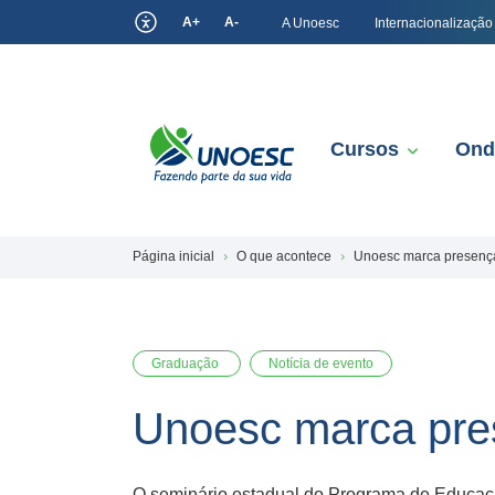
A+
A-
A Unoesc
Internacionalização
Cursos
Ond
Página inicial
O que acontece
Unoesc marca presenç
Graduação
Notícia de evento
Unoesc marca pre
O seminário estadual do Programa de Educação