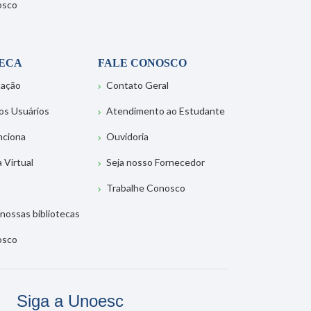
osco
TECA
FALE CONOSCO
tação
Contato Geral
os Usuários
Atendimento ao Estudante
nciona
Ouvidoria
a Virtual
Seja nosso Fornecedor
Trabalhe Conosco
nossas bibliotecas
osco
Siga a Unoesc