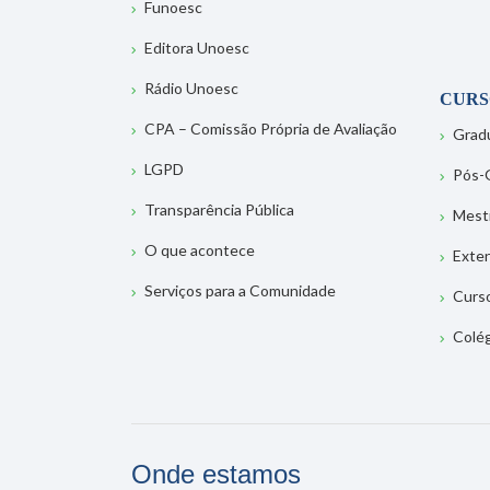
Funoesc
Editora Unoesc
Rádio Unoesc
CURS
CPA – Comissão Própria de Avaliação
Grad
LGPD
Pós-
Transparência Pública
Mest
O que acontece
Exte
Serviços para a Comunidade
Curs
Colé
Onde estamos