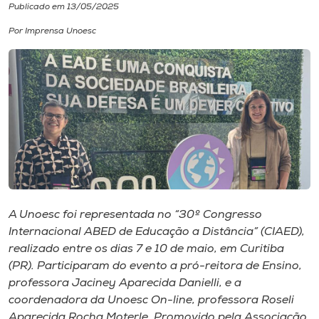
Publicado em 13/05/2025
I.nova
Por Imprensa Unoesc
Diplomados
Cultura
CPA
Biblioteca
A Unoesc foi representada no “30º Congresso
Internacional ABED de Educação a Distância” (CIAED),
Editora
realizado entre os dias 7 e 10 de maio, em Curitiba
(PR). Participaram do evento a pró-reitora de Ensino,
professora Jaciney Aparecida Danielli, e a
Rádio
coordenadora da Unoesc On-line, professora Roseli
Aparecida Rocha Moterle. Promovido pela Associação