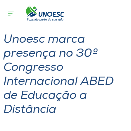
Página inicial
O que acontece
Unoesc marca presença no 30º Congre
Cursos
Notícia
Notícia de evento
Onde estamos
Unoesc marca
Pesquisa
presença no 30º
Congresso
Atendimento ao Estudante
Internacional ABED
Portal de Ensino
de Educação a
A
Distância
Unoesc
Internacionalização