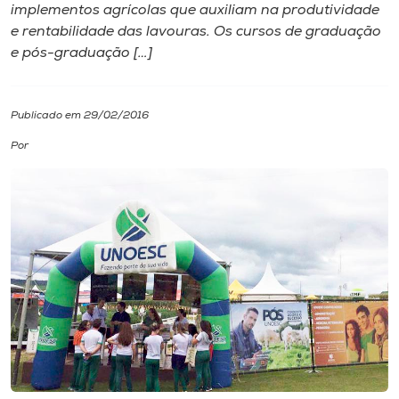
implementos agrícolas que auxiliam na produtividade
e rentabilidade das lavouras. Os cursos de graduação
I.nova
e pós-graduação […]
Diplomados
Publicado em 29/02/2016
Cultura
Por
CPA
Biblioteca
Editora
Rádio