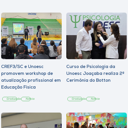
CREF3/SC e Unoesc
Curso de Psicologia da
promovem workshop de
Unoesc Joaçaba realiza 2ª
atualização profissional em
Cerimônia do Botton
Educação Física
Graduação
Notícia
Graduação
Notícia