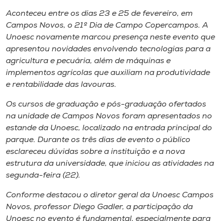
Museu
Aconteceu entre os dias 23 e 25 de fevereiro, em
Campos Novos, o 21º Dia de Campo Copercampos. A
Unoesc
Unoesc novamente marcou presença neste evento que
Store
apresentou novidades envolvendo tecnologias para a
agricultura e pecuária, além de máquinas e
implementos agrícolas que auxiliam na produtividade
e rentabilidade das lavouras.
Selecione
o idioma
Os cursos de graduação e pós-graduação ofertados
na unidade de Campos Novos foram apresentados no
estande da Unoesc, localizado na entrada principal do
parque. Durante os três dias de evento o público
A+
esclareceu dúvidas sobre a instituição e a nova
A-
estrutura da universidade, que iniciou as atividades na
segunda-feira (22).
Conforme destacou o diretor geral da Unoesc Campos
Novos, professor Diego Gadler, a participação da
Unoesc no evento é fundamental, especialmente para