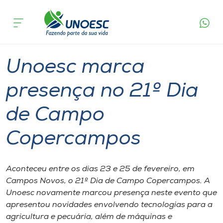
Página
O que
Unoesc marca presença no 21º Dia de
inicial
acontece
Campo Copercampos
Cursos
Graduação
Notícia de evento
Campos Novos
Onde estamos
Unoesc marca
Pesquisa
presença no 21º Dia
de Campo
Atendimento ao Estudante
Copercampos
Portal de Ensino
Aconteceu entre os dias 23 e 25 de fevereiro, em
A
Campos Novos, o 21º Dia de Campo Copercampos. A
Unoesc
Unoesc novamente marcou presença neste evento que
apresentou novidades envolvendo tecnologias para a
Internacionalização
agricultura e pecuária, além de máquinas e