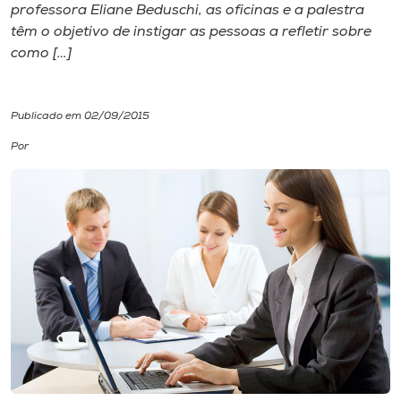
professora Eliane Beduschi, as oficinas e a palestra
têm o objetivo de instigar as pessoas a refletir sobre
I.nova
como […]
Diplomados
Publicado em 02/09/2015
Cultura
Por
CPA
Biblioteca
Editora
Rádio