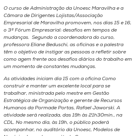
Museu
O curso de Administração da Unoesc Maravilha e a
Câmara de Dirigentes Lojistas/Associação
Unoesc
Empresarial de Maravilha promovem, nos dias 15 e 16,
Store
o
3º Fórum Empresarial: desafios em tempos de
mudanças
. Segundo a coordenadora do curso,
professora Eliane Beduschi, as oficinas e a palestra
têm o objetivo de instigar as pessoas a refletir sobre
Selecione
como agem frente aos desafios diários do trabalho em
o idioma
um momento de constantes mudanças.
As atividades iniciam dia 15 com a oficina
Como
construir e manter um excelente local para se
A+
trabalhar
, ministrada pelo mestre em Gestão
A-
Estratégica de Organização e gerente de Recursos
Humanos da Pormade Portas, Rafael Jaworski. A
atividade será realizada, das 19h às 21h30min., na
CDL. No mesmo dia, às 19h, o público poderá
acompanhar, no auditório da Unoesc,
Modelos de