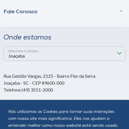
Fale Conosco
Onde estamos
Selecione o campus
Rua Getúlio Vargas, 2125 - Bairro Flor da Serra
Joaçaba - SC - CEP 89600-000
Telefone (49) 3551-2000
Siga a Unoesc
Nós utilizamos os Cookies para tornar suas interações
com nosso site mais significativa. Eles nos ajudam a
entender melhor como nosso website está sendo usado,