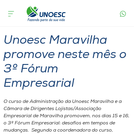
Página
O que
Unoesc Maravilha promove neste mês o 3º
inicial
acontece
Fórum Empresarial
Cursos
Graduação
Notícia de evento
Maravilha
Onde estamos
Unoesc Maravilha
Pesquisa
promove neste mês o
3º Fórum
Atendimento ao Estudante
Empresarial
Portal de Ensino
O curso de Administração da Unoesc Maravilha e a
A
Câmara de Dirigentes Lojistas/Associação
Unoesc
Empresarial de Maravilha promovem, nos dias 15 e 16,
o 3º Fórum Empresarial: desafios em tempos de
Internacionalização
mudanças. Segundo a coordenadora do curso,