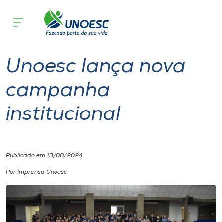
Página inicial
O que acontece
Unoesc lança nova campanha instituci
Cursos
Notícia
Onde estamos
Unoesc lança nova
Pesquisa
campanha
institucional
Atendimento ao Estudante
Portal de Ensino
Publicado em 13/08/2024
A
Por Imprensa Unoesc
Unoesc
Internacionalização