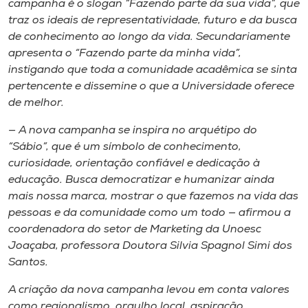
campanha é o slogan “Fazendo parte da sua vida”, que
Museu
traz os ideais de representatividade, futuro e da busca
de conhecimento ao longo da vida. Secundariamente
Unoesc
apresenta o “Fazendo parte da minha vida”,
Store
instigando que toda a comunidade acadêmica se sinta
pertencente e dissemine o que a Universidade oferece
de melhor.
— A nova campanha se inspira no arquétipo do
Selecione
o idioma
“Sábio”, que é um símbolo de conhecimento,
curiosidade, orientação confiável e dedicação à
educação. Busca democratizar e humanizar ainda
mais nossa marca, mostrar o que fazemos na vida das
A+
pessoas e da comunidade como um todo — afirmou a
A-
coordenadora do setor de Marketing da Unoesc
Joaçaba, professora Doutora Silvia Spagnol Simi dos
Santos.
A criação da nova campanha levou em conta valores
como regionalismo, orgulho local, aspiração