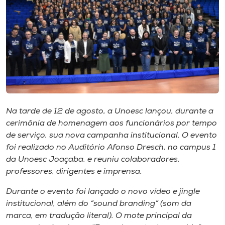
I.nova
Diplomados
Cultura
CPA
Na tarde de 12 de agosto, a Unoesc lançou, durante a
cerimônia de homenagem aos funcionários por tempo
de serviço, sua nova campanha institucional. O evento
Biblioteca
foi realizado no Auditório Afonso Dresch, no campus 1
da Unoesc Joaçaba, e reuniu colaboradores,
Editora
professores, dirigentes e imprensa.
Durante o evento foi lançado o novo vídeo e jingle
Rádio
institucional, além do “sound branding” (som da
marca, em tradução literal). O mote principal da