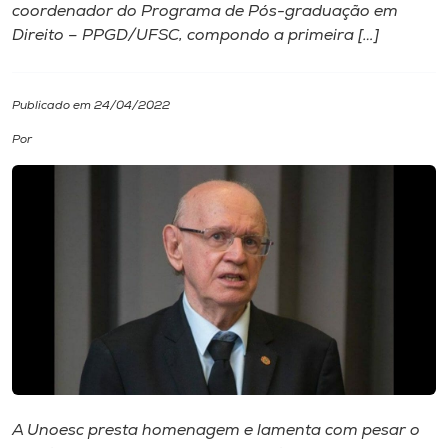
coordenador do Programa de Pós-graduação em
Direito – PPGD/UFSC, compondo a primeira […]
I.nova
Diplomados
Publicado em 24/04/2022
Por
Cultura
CPA
Biblioteca
Editora
Rádio
A Unoesc presta homenagem e lamenta com pesar o