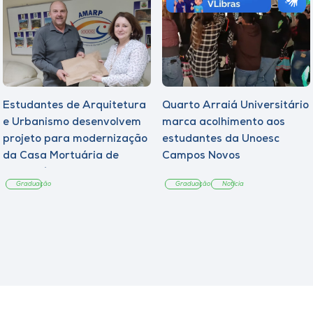
Estudantes de Arquitetura
Quarto Arraiá Universitário
e Urbanismo desenvolvem
marca acolhimento aos
projeto para modernização
estudantes da Unoesc
da Casa Mortuária de
Campos Novos
Tangará
Graduação
Graduação
Notícia