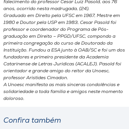
falecimento do professor Cesar Luiz Pasold, aos 76
Museu
anos, ocorrido nesta madrugada, (24).
Graduado em Direito pela UFSC em 1967, Mestre em
Unoesc
1980 e Doutor pela USP em 1983, Cesar Pasold foi
Store
professor e coordenador do Programa de Pós-
graduação em Direito – PPGD/UFSC, compondo a
primeira congregação do curso de Doutorado da
Instituição. Fundou a ESA junto à OAB/SC e foi um dos
Selecione
fundadores e primeiro presidente da Academia
o idioma
Catarinense de Letras Jurídicas (ACALEJ). Pasold foi
orientador e grande amigo do reitor da Unoesc,
professor Aristides Cimadon.
A+
A Unoesc manifesta as mais sinceras condolências e
A-
solidariedade a toda família e amigos neste momento
doloroso.
Confira também