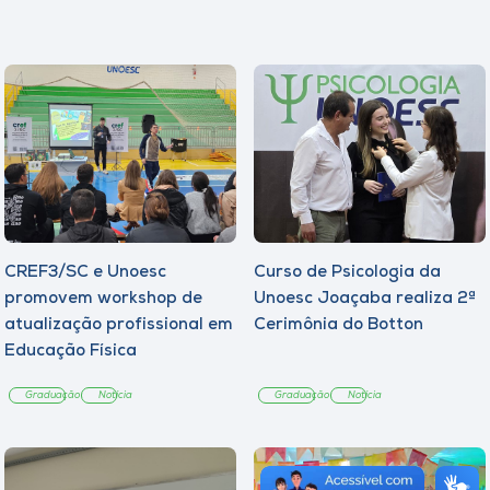
CREF3/SC e Unoesc
Curso de Psicologia da
promovem workshop de
Unoesc Joaçaba realiza 2ª
atualização profissional em
Cerimônia do Botton
Educação Física
Graduação
Notícia
Graduação
Notícia