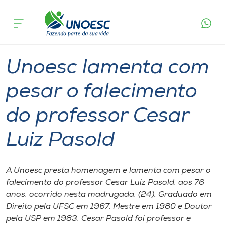
Página
O que
Unoesc lamenta com pesar o falecimento do
inicial
acontece
professor Cesar Luiz Pasold
Cursos
Graduação
Geral
Joaçaba
Onde estamos
Unoesc lamenta com
Pesquisa
pesar o falecimento
do professor Cesar
Atendimento ao Estudante
Luiz Pasold
Portal de Ensino
A Unoesc presta homenagem e lamenta com pesar o
A
falecimento do professor Cesar Luiz Pasold, aos 76
Unoesc
anos, ocorrido nesta madrugada, (24). Graduado em
Direito pela UFSC em 1967, Mestre em 1980 e Doutor
Internacionalização
pela USP em 1983, Cesar Pasold foi professor e