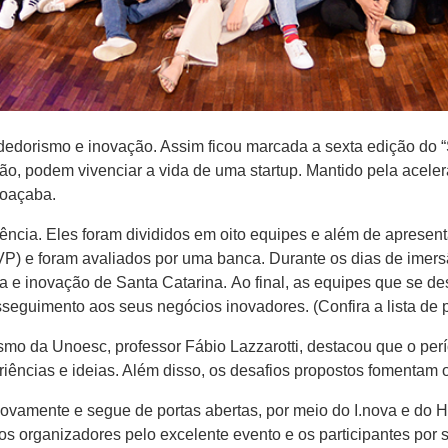
edorismo e inovação. Assim ficou marcada a sexta edição do 
o, podem vivenciar a vida de uma startup. Mantido pela acele
Joaçaba.
iência. Eles foram divididos em oito equipes e além de apresen
) e foram avaliados por uma banca. Durante os dias de imers
 e inovação de Santa Catarina. Ao final, as equipes que se d
sseguimento aos seus negócios inovadores. (Confira a lista de 
 da Unoesc, professor Fábio Lazzarotti, destacou que o períod
iências e ideias. Além disso, os desafios propostos fomentam 
novamente e segue de portas abertas, por meio do I.nova e do 
os organizadores pelo excelente evento e os participantes por 