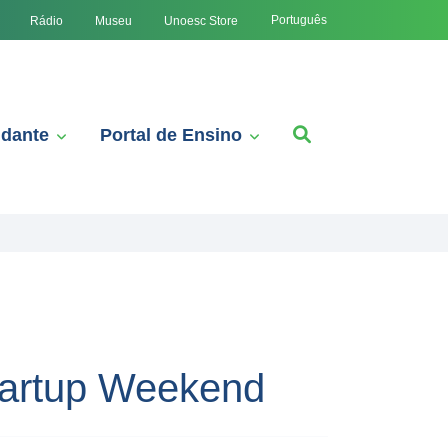
Português
Rádio
Museu
Unoesc Store
udante
Portal de Ensino
tartup Weekend