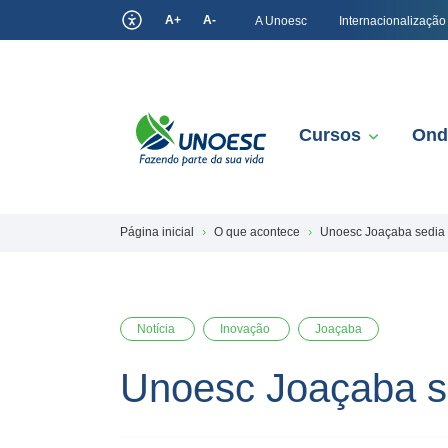
A+
A-
A Unoesc
Internacionalização
Cursos
Ond
Página inicial
O que acontece
Unoesc Joaçaba sedia 
Notícia
Inovação
Joaçaba
Unoesc Joaçaba se