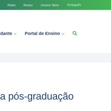
Português
Rádio
Museu
Unoesc Store
udante
Portal de Ensino
da pós-graduação