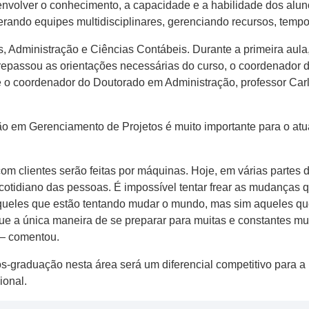
envolver o conhecimento, a capacidade e a habilidade dos alu
erando equipes multidisciplinares, gerenciando recursos, tempo
, Administração e Ciências Contábeis. Durante a primeira aula
, repassou as orientações necessárias do curso, o coordenador 
 e o coordenador do Doutorado em Administração, professor Ca
ão em Gerenciamento de Projetos é muito importante para o atu
om clientes serão feitas por máquinas. Hoje, em várias partes 
cotidiano das pessoas. É impossível tentar frear as mudanças 
aqueles que estão tentando mudar o mundo, mas sim aqueles qu
que a única maneira de se preparar para muitas e constantes m
 — comentou.
ós-graduação nesta área será um diferencial competitivo para a 
ional.