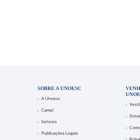
SOBRE A UNOESC
VENH
UNOE
A Unoesc
Vesti
Campi
Sist
Setores
Como
Publicações Legais
Bolsa