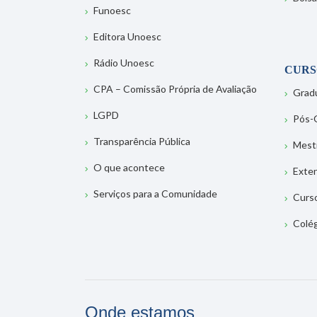
Funoesc
Editora Unoesc
Rádio Unoesc
CURS
CPA – Comissão Própria de Avaliação
Grad
LGPD
Pós-
Transparência Pública
Mest
O que acontece
Exte
Serviços para a Comunidade
Curs
Colé
Onde estamos