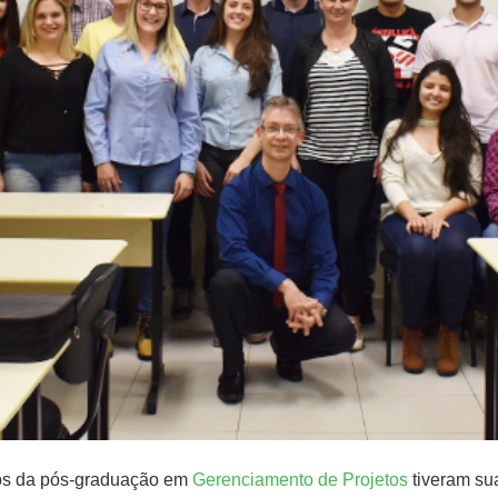
unos da pós-graduação em
Gerenciamento de Projetos
tiveram su