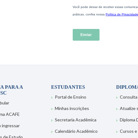
A PARA A
ESTUDANTES
DIPLOM
SC
Portal de Ensino
Consulta
bular
Minhas inscrições
Atualize
ema ACAFE
Secretaria Acadêmica
Diploma D
 ingressar
Calendário Acadêmico
Cursos e
s de Estudo