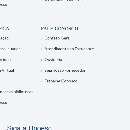
osco
TECA
FALE CONOSCO
tação
Contato Geral
os Usuários
Atendimento ao Estudante
nciona
Ouvidoria
a Virtual
Seja nosso Fornecedor
Trabalhe Conosco
nossas bibliotecas
osco
Siga a Unoesc