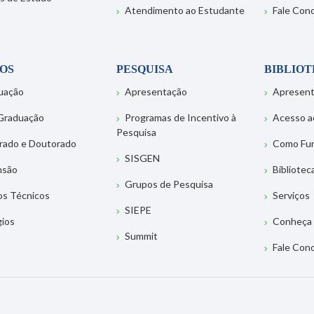
Atendimento ao Estudante
Fale Con
OS
PESQUISA
BIBLIO
uação
Apresentação
Apresen
Graduação
Programas de Incentivo à
Acesso a
Pesquisa
rado e Doutorado
Como Fu
SISGEN
nsão
Bibliotec
Grupos de Pesquisa
os Técnicos
Serviços
SIEPE
gios
Conheça 
Summit
Fale Con