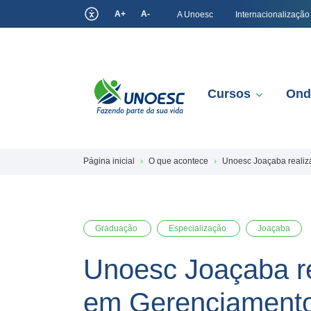
A+
A-
A Unoesc
Internacionalização
Cursos
Ond
Página inicial
O que acontece
Unoesc Joaçaba realiz
Graduação
Especialização
Joaçaba
Unoesc Joaçaba re
em Gerenciamento