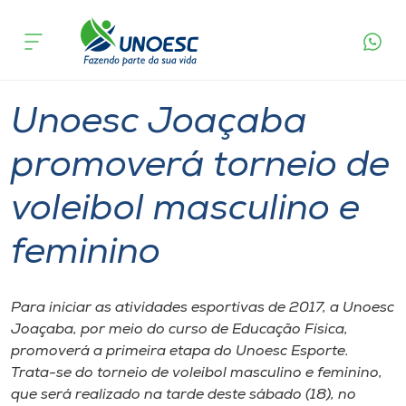
Página
O que
Unoesc Joaçaba promoverá torneio de
inicial
acontece
voleibol masculino e feminino
Cursos
Graduação
Esporte
Joaçaba
Onde estamos
Unoesc Joaçaba
Pesquisa
promoverá torneio de
voleibol masculino e
Atendimento ao Estudante
feminino
Portal de Ensino
Para iniciar as atividades esportivas de 2017, a Unoesc
A
Joaçaba, por meio do curso de Educação Física,
Unoesc
promoverá a primeira etapa do Unoesc Esporte.
Trata-se do torneio de voleibol masculino e feminino,
Internacionalização
que será realizado na tarde deste sábado (18), no