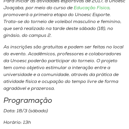
Para iniciar as atividades esportivas de 2017, a Unoesc
Museu
Joaçaba, por meio do curso de
Educação Física
,
promoverá a primeira etapa do Unoesc Esporte.
Unoesc
Trata-se do torneio de voleibol masculino e feminino,
Store
que será realizado na tarde deste sábado (18), no
ginásio, do
campus
2.
As inscrições são gratuitas e podem ser feitas no local
do evento. Acadêmicos, professores e colaboradores
Selecione
o idioma
da Unoesc poderão participar do torneio. O projeto
tem como objetivo estimular a interação entre a
universidade e a comunidade, através da prática de
atividade física e ocupação do tempo livre de forma
A+
agradável e prazerosa.
A-
Programação
Data: 18/3 (sábado)
Horário: 13h