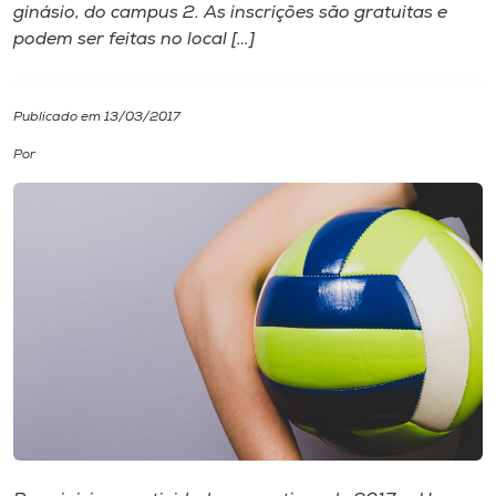
ginásio, do campus 2. As inscrições são gratuitas e
podem ser feitas no local […]
I.nova
Diplomados
Publicado em 13/03/2017
Por
Cultura
CPA
Biblioteca
Editora
Rádio