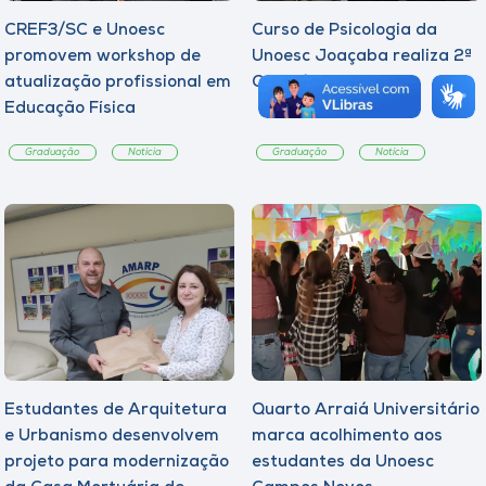
CREF3/SC e Unoesc
Curso de Psicologia da
promovem workshop de
Unoesc Joaçaba realiza 2ª
atualização profissional em
Cerimônia do Botton
Educação Física
Graduação
Notícia
Graduação
Notícia
Estudantes de Arquitetura
Quarto Arraiá Universitário
e Urbanismo desenvolvem
marca acolhimento aos
projeto para modernização
estudantes da Unoesc