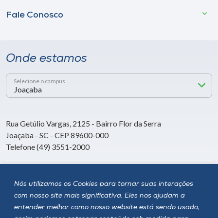
Fale Conosco
Onde estamos
Selecione o campus
Rua Getúlio Vargas, 2125 - Bairro Flor da Serra
Joaçaba - SC - CEP 89600-000
Telefone (49) 3551-2000
Siga a Unoesc
Nós utilizamos os Cookies para tornar suas interações
com nosso site mais significativa. Eles nos ajudam a
entender melhor como nosso website está sendo usado,