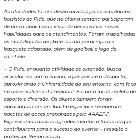
Museu
As atividades foram desenvolvidas pelos estudantes
bolsistas do Pide, que na última semana participaram
Unoesc
de uma capacitação visando desenvolver novas
Store
habilidades para os atendimentos. Foram trabalhadas
as modalidades de skate, bocha paralímpica e
basquete adaptado, além de goalball e jogo de
cornhole.
Selecione
o idioma
— O Pide, enquanto atividade de extensão, busca
articular-se com o ensino, a pesquisa e o desporto,
aproximando a Universidade do seu entorno, com foco
no desenvolvimento regional. Foi uma tarde repleta de
A+
esporte e diversão. Os alunos também foram
A-
agraciados com um lanche especial e receberam
pacotes de doces preparados pela AAAEFJ.
Expressamos nossos agradecimentos a todos os que
contribuíram para o sucesso do evento — ressalta o
professor Renan Souza.