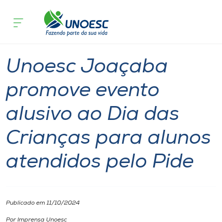
Página inicial
O que acontece
Unoesc Joaçaba promove evento alusiv
Cursos
Notícia
Inserção Social
Joaçaba
Onde estamos
Unoesc Joaçaba
Pesquisa
promove evento
alusivo ao Dia das
Atendimento ao Estudante
Crianças para alunos
Portal de Ensino
atendidos pelo Pide
A
Unoesc
Publicado em 11/10/2024
Internacionalização
Por Imprensa Unoesc