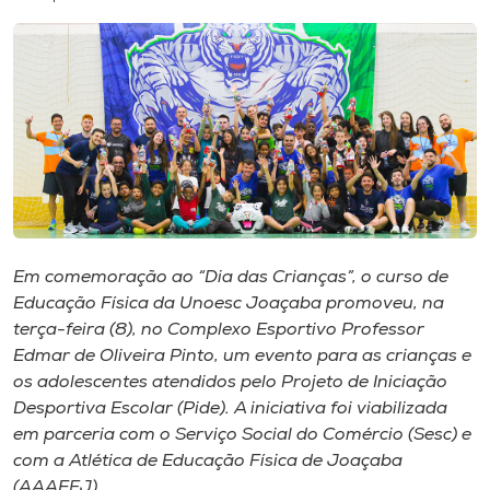
I.nova
Diplomados
Cultura
CPA
Em comemoração ao “Dia das Crianças”, o curso de
Educação Física da Unoesc Joaçaba promoveu, na
Biblioteca
terça-feira (8), no Complexo Esportivo Professor
Edmar de Oliveira Pinto, um evento para as crianças e
Editora
os adolescentes atendidos pelo Projeto de Iniciação
Desportiva Escolar (Pide). A iniciativa foi viabilizada
em parceria com o Serviço Social do Comércio (Sesc) e
Rádio
com a Atlética de Educação Física de Joaçaba
(AAAEFJ).