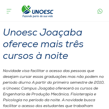
Página
O que
Unoesc Joaçaba oferece mais três
inicial
acontece
cursos à noite
Cursos
Graduação
Joaçaba
Onde estamos
Unoesc Joaçaba
Pesquisa
oferece mais três
cursos à noite
Atendimento ao Estudante
Portal de Ensino
Novidade visa facilitar o acesso das pessoas que
desejam cursar essas graduações mas não podem no
período diurno A partir do primeiro semestre de 2010,
A
a Unoesc Campus Joaçaba oferecerá os cursos de
Unoesc
Engenharia de Produção Mecânica, Fisioterapia e
Psicologia no período da noite. A novidade busca
Internacionalização
facilitar o acesso dos estudantes que trabalham