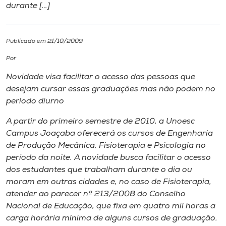
durante […]
I.nova
Publicado em 21/10/2009
Diplomados
Por
Novidade visa facilitar o acesso das pessoas que
Cultura
desejam cursar essas graduações mas não podem no
período diurno
CPA
A partir do primeiro semestre de 2010, a Unoesc
Campus Joaçaba oferecerá os cursos de Engenharia
Biblioteca
de Produção Mecânica, Fisioterapia e Psicologia no
período da noite. A novidade busca facilitar o acesso
dos estudantes que trabalham durante o dia ou
Editora
moram em outras cidades e, no caso de Fisioterapia,
atender ao parecer nº 213/2008 do Conselho
Rádio
Nacional de Educação, que fixa em quatro mil horas a
carga horária mínima de alguns cursos de graduação.