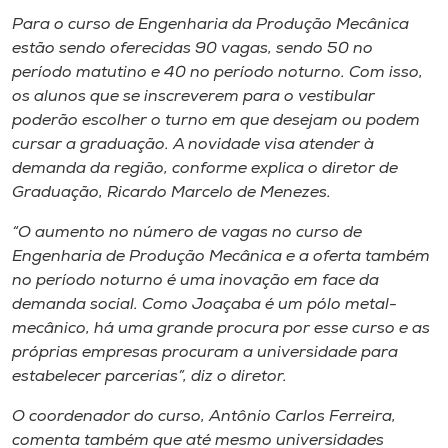
Museu
Para o curso de Engenharia da Produção Mecânica
estão sendo oferecidas 90 vagas, sendo 50 no
Unoesc
período matutino e 40 no período noturno. Com isso,
Store
os alunos que se inscreverem para o vestibular
poderão escolher o turno em que desejam ou podem
cursar a graduação. A novidade visa atender à
demanda da região, conforme explica o diretor de
Selecione
Graduação, Ricardo Marcelo de Menezes.
o idioma
“O aumento no número de vagas no curso de
Engenharia de Produção Mecânica e a oferta também
no período noturno é uma inovação em face da
A+
demanda social. Como Joaçaba é um pólo metal-
A-
mecânico, há uma grande procura por esse curso e as
próprias empresas procuram a universidade para
estabelecer parcerias”, diz o diretor.
O coordenador do curso, Antônio Carlos Ferreira,
comenta também que até mesmo universidades