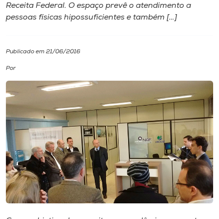
Receita Federal. O espaço prevê o atendimento a
pessoas físicas hipossuficientes e também […]
I.nova
Diplomados
Publicado em 21/06/2016
Por
Cultura
CPA
Biblioteca
Editora
Rádio