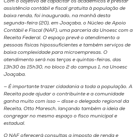
Com o objetivo de capacitar os acadêmicos e prestar
Museu
assistência contábil e fiscal gratuita à população de
baixa renda, foi inaugurado, na manhã desta
Unoesc
segunda-feira (20), em Joaçaba, o Núcleo de Apoio
Store
Contábil e Fiscal (NAF), uma parceria da Unoesc com a
Receita Federal. O espaço prevê o atendimento a
pessoas físicas hipossuficientes e também serviços de
baixa complexidade para microempresas. O
Selecione
atendimento será nas terças e quintas-feiras, das
o idioma
13h30 às 15h30, no bloco 2 do
campus
1, na Unoesc
Joaçaba.
— É importante trazer cidadania a toda a população. A
A+
Receita pode ajudar o contribuinte e a comunidade
A-
ganha muito com isso — disse o delegado regional da
Receita, Otto Maresch, lançando também a ideia de
congregar no mesmo espaço o fisco municipal e
estadual.
O NAF oferecerá consultas a imposto de renda e