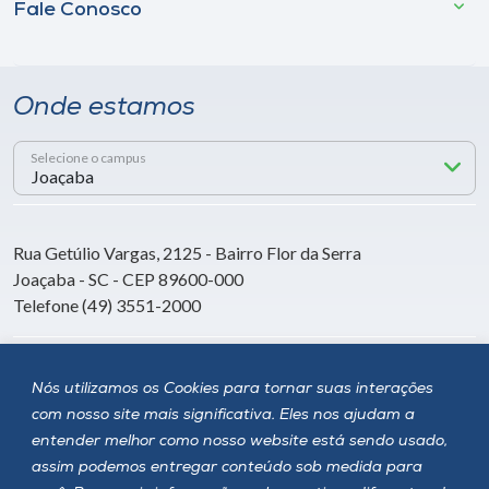
Fale Conosco
Onde estamos
Selecione o campus
Rua Getúlio Vargas, 2125 - Bairro Flor da Serra
Joaçaba - SC - CEP 89600-000
Telefone (49) 3551-2000
Siga a Unoesc
Nós utilizamos os Cookies para tornar suas interações
com nosso site mais significativa. Eles nos ajudam a
entender melhor como nosso website está sendo usado,
assim podemos entregar conteúdo sob medida para