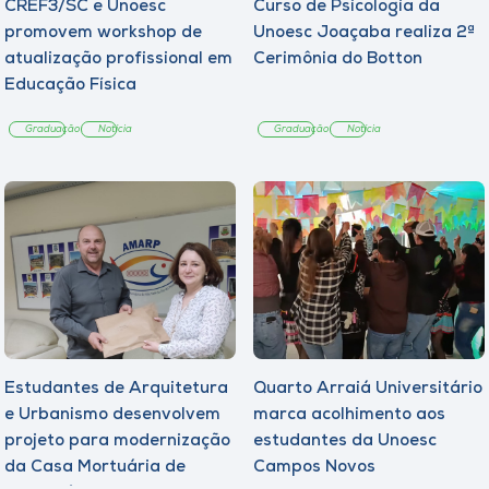
CREF3/SC e Unoesc
Curso de Psicologia da
promovem workshop de
Unoesc Joaçaba realiza 2ª
atualização profissional em
Cerimônia do Botton
Educação Física
Graduação
Notícia
Graduação
Notícia
Estudantes de Arquitetura
Quarto Arraiá Universitário
e Urbanismo desenvolvem
marca acolhimento aos
projeto para modernização
estudantes da Unoesc
da Casa Mortuária de
Campos Novos