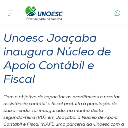
Página
O que
Unoesc Joaçaba inaugura Núcleo de Apoio
inicial
acontece
Contábil e Fiscal
Cursos
Graduação
Inserção Social
Joaçaba
Onde estamos
Unoesc Joaçaba
Pesquisa
inaugura Núcleo de
Apoio Contábil e
Atendimento ao Estudante
Fiscal
Portal de Ensino
Com o objetivo de capacitar os acadêmicos e prestar
A
assistência contábil e fiscal gratuita à população de
Unoesc
baixa renda, foi inaugurado, na manhã desta
segunda-feira (20), em Joaçaba, o Núcleo de Apoio
Internacionalização
Contábil e Fiscal (NAF), uma parceria da Unoesc com a