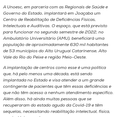
Museu
A Unoesc, em parceria com as Regionais de Saúde e
Governo do Estado, implantará em Joaçaba um
Unoesc
Centro de Reabilitação de Deficiências Físicas,
Store
Intelectuais e Auditivas. O espaço, que está previsto
para funcionar no segundo semestre de 2022, no
Ambulatório Universitário (AMU), beneficiará uma
população de aproximadamente 630 mil habitantes
Selecione
de 53 municípios do Alto Uruguai Catarinense, Alto
o idioma
Vale do Rio do Peixe e região Meio-Oeste.
A implantação de centros como esse é uma política
que, há pelo menos uma década, está sendo
A+
implantada no Estado e visa atender a um grande
A-
contingente de pacientes que têm essas deficiências e
que não têm acesso a nenhum atendimento específico.
Além disso, há ainda muitas pessoas que se
recuperaram do estado agudo da Covid-19 e têm
sequelas, necessitando reabilitação intelectual, física,