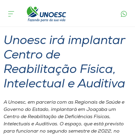
Página
O que
Unoesc irá implantar Centro de Reabilitação
inicial
acontece
Física, Intelectual e Auditiva
Cursos
Graduação
Geral
Joaçaba
Onde estamos
Unoesc irá implantar
Pesquisa
Centro de
Reabilitação Física,
Atendimento ao Estudante
Intelectual e Auditiva
Portal de Ensino
A Unoesc, em parceria com as Regionais de Saúde e
A
Governo do Estado, implantará em Joaçaba um
Unoesc
Centro de Reabilitação de Deficiências Físicas,
Intelectuais e Auditivas. O espaço, que está previsto
Internacionalização
para funcionar no segundo semestre de 2022, no