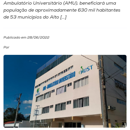
Ambulatório Universitário (AMU), beneficiará uma
população de aproximadamente 630 mil habitantes
I.nova
de 53 municípios do Alto […]
Diplomados
Publicado em 28/06/2022
Cultura
Por
CPA
Biblioteca
Editora
Rádio