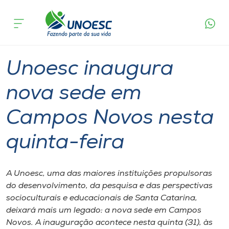
Página
O que
Unoesc inaugura nova sede em Campos
inicial
acontece
Novos nesta quinta-feira
Cursos
Graduação
Geral
Joaçaba
Campos Novos
Onde estamos
Unoesc inaugura
Pesquisa
nova sede em
Campos Novos nesta
Atendimento ao Estudante
quinta-feira
Portal de Ensino
A Unoesc, uma das maiores instituições propulsoras
A
do desenvolvimento, da pesquisa e das perspectivas
Unoesc
socioculturais e educacionais de Santa Catarina,
deixará mais um legado: a nova sede em Campos
Internacionalização
Novos. A inauguração acontece nesta quinta (31), às