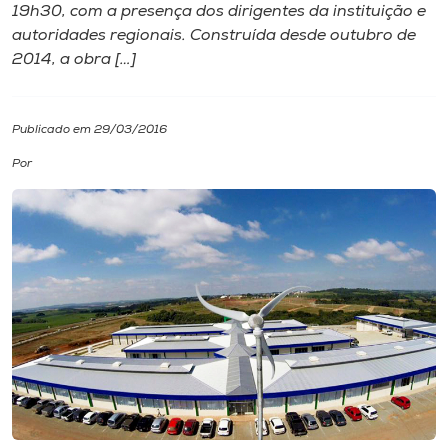
19h30, com a presença dos dirigentes da instituição e
autoridades regionais. Construída desde outubro de
I.nova
2014, a obra […]
Diplomados
Publicado em 29/03/2016
Cultura
Por
CPA
Biblioteca
Editora
Rádio