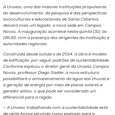
Museu
A Unoesc, uma das maiores instituições propulsoras
do desenvolvimento, da pesquisa e das perspectivas
Unoesc
socioculturais e educacionais de Santa Catarina,
Store
deixará mais um legado: a nova sede em Campos
Novos. A inauguração acontece nesta quinta (31), às
19h30, com a presença dos dirigentes da instituição e
autoridades regionais.
Selecione
o idioma
Construída desde outubro de 2014, a obra é modelo
de edificação, por seguir padrões de sustentabilidade.
Conforme explicou o diretor geral da Unoesc Campos
Novos, professor Diego Gadler, a nova estrutura
A+
possibilitará o armazenamento da água das chuvas e
A-
a geração de energia por meio de placas solares e
gerador eólico, o que pode ser considerado um
diferencial para a região.
— A Unoesc trabalhando com a sustentabilidade está
de certa forma servindo como exemplo para a